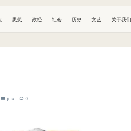
点
思想
政经
社会
历史
文艺
关于我
jiliu
0