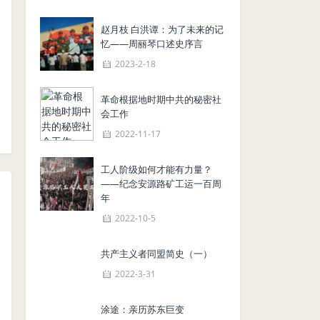
赵月枝 白洪谭：为了未来的记
忆——周丽琴口述史序言
2023-2-18
革命根据地时期中共的秘密社
会工作
2022-11-17
工人阶级如何才能有力量？
——纪念安源路矿工运一百周
年
2022-10-5
共产主义者同盟简史（一）
2022-3-31