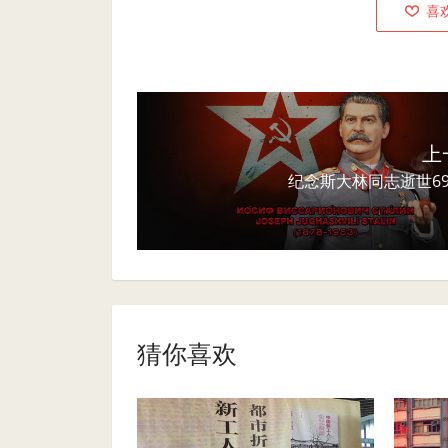
喜
上
纪念斯大林同志逝世6
猜你喜欢