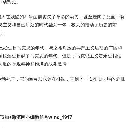
行动规范。
有的人在残酷的斗争面前丧失了革命的动力，甚至走向了反面。有
思主义和自己所处的时代融为一体，极大的推动了历史的前
们。
治已经远超马克思的年代，与之相对应的共产主义运动的广度和
题也远远超越了马克思的年代。但是，马克思主义者永远相信
高度的乐观精神和饱满的战斗激情。
义运动死了，它的幽灵却永远在徘徊，直到下一次在旧世界的危机
请加+
激流网小编微信号wind_1917