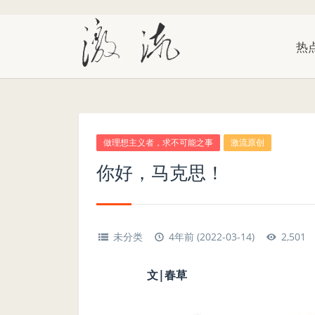
热
做理想主义者，求不可能之事
激流原创
你好，马克思！
未分类
4年前 (2022-03-14)
2,501
文|春草