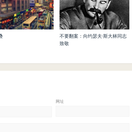
叠
不要翻案：向约瑟夫·斯大林同志
致敬
网址