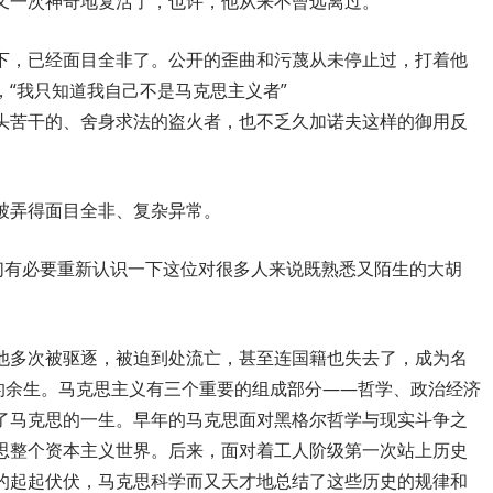
又一次神奇地复活了，也许，他从来不曾远离过。
下，已经面目全非了。公开的歪曲和污蔑从未停止过，打着他
“我只知道我自己不是马克思主义者”
头苦干的、舍身求法的盗火者，也不乏久加诺夫这样的御用反
被弄得面目全非、复杂异常。
我们有必要重新认识一下这位对很多人来说既熟悉又陌生的大胡
他多次被驱逐，被迫到处流亡，甚至连国籍也失去了，成为名
己的余生。马克思主义有三个重要的组成部分——哲学、政治经济
了马克思的一生。早年的马克思面对黑格尔哲学与现实斗争之
思整个资本主义世界。后来，面对着工人阶级第一次站上历史
的起起伏伏，马克思科学而又天才地总结了这些历史的规律和