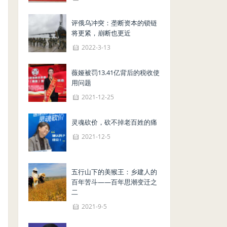
评俄乌冲突：垄断资本的锁链
将更紧，崩断也更近
2022-3-13
薇娅被罚13.41亿背后的税收使
用问题
2021-12-25
灵魂砍价，砍不掉老百姓的痛
2021-12-5
五行山下的美猴王：乡建人的
百年苦斗——百年思潮变迁之
二
2021-9-5