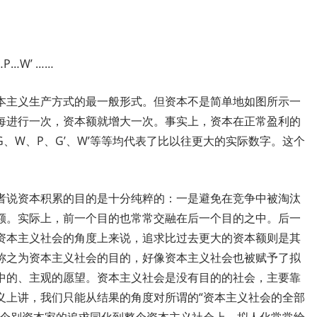
…P…W’ ……
本主义生产方式的最一般形式。但资本不是简单地如图所示一
每进行一次，资本额就增大一次。事实上，资本在正常盈利的
G
、
W
、
P
、
G’
、
W’
等等均代表了比以往更大的实际数字。这个
者说资本积累的目的是十分纯粹的：一是避免在竞争中被淘汰
额。实际上，前一个目的也常常交融在后一个目的之中。后一
资本主义社会的角度上来说，追求比过去更大的资本额则是其
称之为资本主义社会的目的，好像资本主义社会也被赋予了拟
中的、主观的愿望。资本主义社会是没有目的的社会，主要靠
义上讲，我们只能从结果的角度对所谓的“资本主义社会的全部