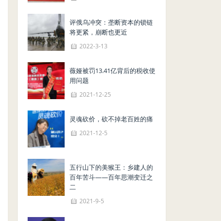
评俄乌冲突：垄断资本的锁链
将更紧，崩断也更近
2022-3-13
薇娅被罚13.41亿背后的税收使
用问题
2021-12-25
灵魂砍价，砍不掉老百姓的痛
2021-12-5
五行山下的美猴王：乡建人的
百年苦斗——百年思潮变迁之
二
2021-9-5