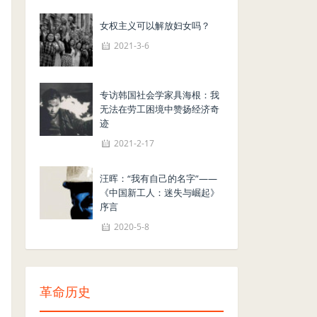
女权主义可以解放妇女吗？
2021-3-6
专访韩国社会学家具海根：我
无法在劳工困境中赞扬经济奇
迹
2021-2-17
汪晖：“我有自己的名字”——
《中国新工人：迷失与崛起》
序言
2020-5-8
革命历史