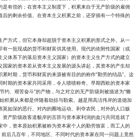
的是有偿的；在资本主义制度下，积累来自于无产阶级的雇佣
值后的剩余价值。在资本主义积累之前，还穿插有一个特殊的
生产方式，但它本身却超脱于资本主义积累的形式之外。从一
即有一批现成的货币和财富供其使用。现代的依附性国家（或
主义体系下的落后资本主义国家）的资本主义生产方式的建立
义国家的资本若从资本主义发展的源头讲起，其资本的产生却
积累时期，货币和财富的来源被有目的的称作“勤劳的结晶”。这
同时期的资本家共同采用，令人啧啧称奇。早期西欧的资本家
节约、艰苦奋斗”的产物，与之对立的无产阶级则被描述为“懒
原始积累从来都是伴随着劫掠与勒索。越是用高洁伟岸的道德加
讳莫如深的恶行。对内的圈地运动、剥夺农民，对外的人口贩
。资产阶级政客道貌岸的言辞与资本家利润的血污共同造就了
家中，资本原始积累被称为资本家个人的勤劳致富，而工人的
”。前后几百年，不同地区、不同时代的资本家在同一问题上竟然