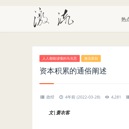
热
人人都能读懂的马克思
激流原创
资本积累的通俗阐述
政经
4年前 (2022-03-28)
4,281
文|蓑衣客