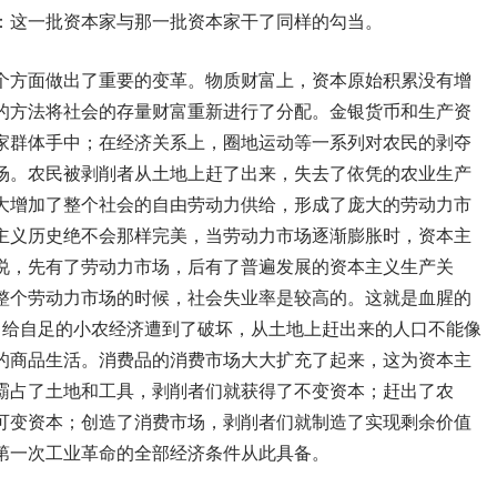
：这一批资本家与那一批资本家干了同样的勾当。
个方面做出了重要的变革。物质财富上，资本原始积累没有增
的方法将社会的存量财富重新进行了分配。金银货币和生产资
家群体手中；在经济关系上，圈地运动等一系列对农民的剥夺
场。农民被剥削者从土地上赶了出来，失去了依凭的农业生产
大增加了整个社会的自由劳动力供给，形成了庞大的劳动力市
主义历史绝不会那样完美，当劳动力市场逐渐膨胀时，资本主
说，先有了劳动力市场，后有了普遍发展的资本主义生产关
整个劳动力市场的时候，社会失业率是较高的。这就是血腥的
自给自足的小农经济遭到了破坏，从土地上赶出来的人口不能像
的商品生活。消费品的消费市场大大扩充了起来，这为资本主
霸占了土地和工具，剥削者们就获得了不变资本；赶出了农
可变资本；创造了消费市场，剥削者们就制造了实现剩余价值
第一次工业革命的全部经济条件从此具备。