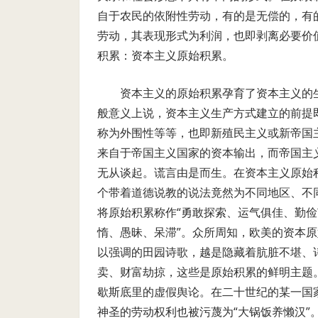
自于农民的依附性劳动，有的是无偿的，有
劳动，其表现形式为利润，也即剥离必要价
积累：资本主义原始积累。
资本主义的原始积累孕育了资本主义的
般意义上说，资本主义生产方式建立的前提
称为外围性等等，也即新殖民主义或新帝国
来自于帝国主义国家的资本输出，而帝国主
无从谈起。谎言由是而生。在资本主义原始
个带着道德说教的说法竟然为不同地区、不
将原始积累称作“勇敢探索、运气俱佳、勤俭
惰、愚昧、呆滞”。众所周知，欧美的资本
以强调的田园诗歌，越是隐藏着肮脏不堪、
卖、财富劫掠，这些是原始积累的鲜明主题
歇斯底里的虚假舆论。在二十世纪的某一国
神圣的劳动权利也被污蔑为“大锅饭养懒汉