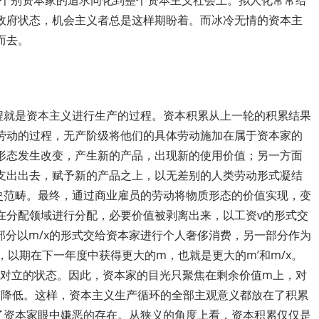
对个别资本家的追求同化到整个资本主义社会上。拟人化常常给
政府状态，机会主义者总是这样期盼着。而冰冷无情的资本主
而去。
程就是资本主义进行生产的过程。资本积累从上一轮的积累结果
劳动的过程，无产阶级将他们的具体劳动施加在属于资本家的
形态发生改变，产生新的产品，出现新的使用价值；另一方面
支出出去，赋予新的产品之上，以无差别的人类劳动形式凝结
历史范畴。最终，通过商业雇员的劳动将物质形态的价值实现，变
在分配领域进行分配，必要价值被剥离出来，以工资
v
的形式交
部分以
m/x
的形式交给资本家进行个人奢侈消费，另一部分作为
，以期在下一年度中获得更大的
m
，也就是更大的
m’
和
m/x
。
对立的状态。因此，资本家的目光只聚焦在剩余价值
m
上，对
之降低。这样，资本主义生产循环的全部主观意义都放在了积累
成了资本家眼中嫌恶的存在。从狭义的角度上看，资本积累仅仅是