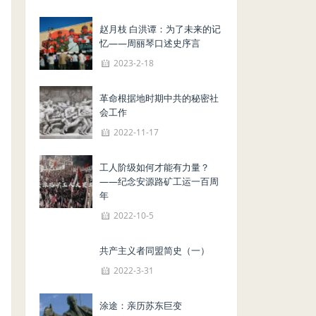
赵月枝 白洪谭：为了未来的记
忆——周丽琴口述史序言
2023-2-18
革命根据地时期中共的秘密社
会工作
2022-11-17
工人阶级如何才能有力量？
——纪念安源路矿工运一百周
年
2022-10-5
共产主义者同盟简史（一）
2022-3-31