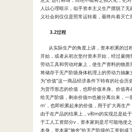
意义”进行称谓，而绝不能将之拟人化，把
人以心理暗示，似乎资本主义生产摆脱了无
义社会则仅仅是照常运转着，最终向着灭亡
3.2过程
从实际生产的角度上讲，资本积累的过
开始，或者从初次垫付资本开始，经过雇佣
劳动工具和劳动对象上，使生产资料的物质
将储存于无产阶级身体机理上的劳动力抽象
为“价值”这一商品经济条件下特有的社会
为货币形态的价值，也即价值本身。价值再
给无产阶级，剩余价值
m
也被分离出来，一
m’
，也即积累起来的价值，用于扩大再生产
由于在产品的结果上，
v
和
m
的实现总是处于
于工人工资部分
v
，资本家则是尽可能地使
本身，资本家“施舍”给无产阶级的工资则