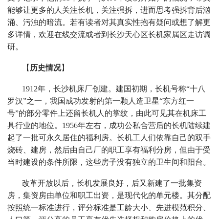
能够让更多的人关注长机，关注强拆，进而思考强拆背后汹
涌、污浊的暗流。若有读者对其真实性抱有疑问或想了解更
多详情，欢迎在线交流或者到长沙天心区长机家属区走访调
研。
【
历史情况
】
1912年，长沙机床厂创建。建国初期，长机号称“十八
罗汉”之一，我国成功发射的第一颗人造卫星“东方红一
号”的部分零件上还留长机人的掌纹，由此可见其在机床工
具行业的地位。1956年左右，成功公私合营后的长机陆续建
起了一批可永久居住的福利房。长机工人们依靠自己的双手
烧砖、建房，然后由自己厂的职工享有福利分房，但由于受
当时建设的条件所限，这些房子没有独立的卫生间和阳台。
改革开放以后，长机发展良好，后又新建了一批集资
房，集资房由单位和职工出资，是现代化的单元楼。其分配
按照统一标准进行，评分标准是工龄大小、先进模范积分、