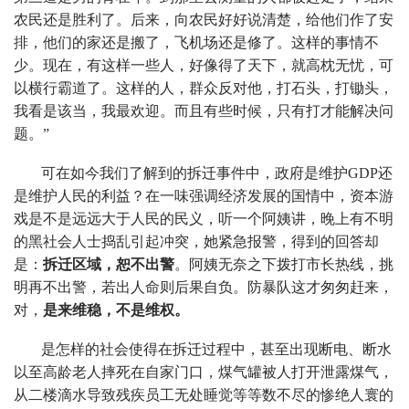
农民还是胜利了。后来，向农民好好说清楚，给他们作了安
排，他们的家还是搬了，飞机场还是修了。这样的事情不
少。现在，有这样一些人，好像得了天下，就高枕无忧，可
以横行霸道了。这样的人，群众反对他，打石头，打锄头，
我看是该当，我最欢迎。而且有些时候，只有打才能解决问
题。”
可在如今我们了解到的拆迁事件中，政府是维护GDP还
是维护人民的利益？在一味强调经济发展的国情中，资本游
戏是不是远远大于人民的民义，听一个阿姨讲，晚上有不明
的黑社会人士捣乱引起冲突，她紧急报警，得到的回答却
是：
拆迁区域，恕不出警
。阿姨无奈之下拨打市长热线，挑
明再不出警，若出人命则后果自负。防暴队这才匆匆赶来，
对，
是来维稳，不是维权。
是怎样的社会使得在拆迁过程中，甚至出现断电、断水
以至高龄老人摔死在自家门口，煤气罐被人打开泄露煤气，
从二楼滴水导致残疾员工无处睡觉等等数不尽的惨绝人寰的