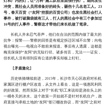
灯和厂内的灯，让“万科”施工队在里面强行拆厂。期间发生
冲突，黑社会人员用准备好的砖头，砸伤十几名老工人。23
号，春天百货（“友阿”控股的百货公司）也发生黑社会打人
事件，被打破脑袋就有三人，打人的黑社会中有三个参加过
16号的打人事件，警察这才带他们来长机做了笔录。
长机人并未忍气吞声，他们在合法的范围内做了最大的
抗争：报警——警察的回答是有规定拆迁区域不出警；向电
视台曝光——电视台不敢前来报道。事后有人透露，这都是
梅克保保护“友阿”的无耻行径。诸多传言，无法一一证实，
但长机人没有得到应有公道的事实却板上钉钉。
【
矛盾激化
】
历史铁骑继续前进，2015年，长沙市天心区政府对长机
家属区进行棚户区改造，从文件上看去，这是一项惠民利民
的好政策。然而实际上对于“长机”职工来说却是浇在头上的
一桶冬天的冰水。这个政策一开始就不是针对长机住户，政
府直接与承租土地的“友阿”签订棚改协议，而“友阿”之前对