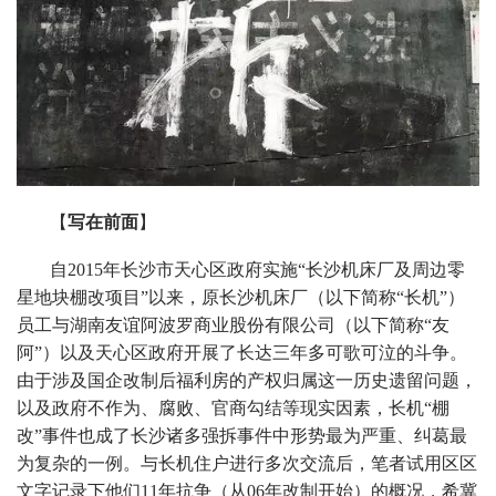
【
写在前面
】
自2015年长沙市天心区政府实施“长沙机床厂及周边零
星地块棚改项目”以来，原长沙机床厂（以下简称“长机”）
员工与湖南友谊阿波罗商业股份有限公司（以下简称“友
阿”）以及天心区政府开展了长达三年多可歌可泣的斗争。
由于涉及国企改制后福利房的产权归属这一历史遗留问题，
以及政府不作为、腐败、官商勾结等现实因素，长机“棚
改”事件也成了长沙诸多强拆事件中形势最为严重、纠葛最
为复杂的一例。与长机住户进行多次交流后，笔者试用区区
文字记录下他们11年抗争（从06年改制开始）的概况，希冀