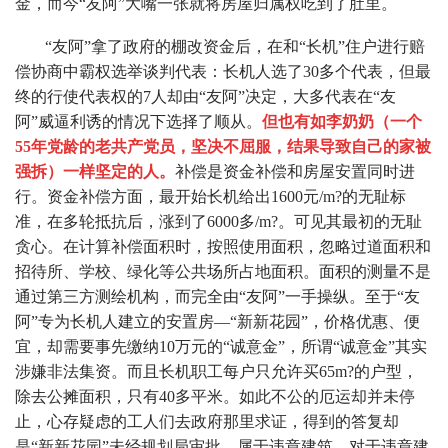
金，而今“友阿”大嘴一张就将房屋归属权吃到了肚里。
“友阿”拿了政府的棚改资金后，在和“长机”住户进行赔
偿协商中霸权选举谈判代表：长机人选了30多个代表，但最
终的行使代表权的7人却由“友阿”决定，大多代表在“友
阿”威逼利诱的情况下选择了顺从。
但也有如李奶奶（一个
55年党龄的老共产党员，坚决不屈服，结果导致自己的家被
强拆）一样坚定的人。
补偿是资金补偿和房屋安置同时进
行。资金补偿方面，最开始长机给出1600元/m?的无耻标
准，在多轮抵抗后，涨到了6000多/m?。可见其最初的无耻
贪心。在计算补偿面积时，按照使用面积，忽略过道面积和
招待所、学校、绿化等公共场所占地面积。面积的测量不是
通过第三方测绘机构，而完全由“友阿”一手操纵。至于“友
阿”专为长机人建立的安置房—“新新花园”，价格优惠、便
宜，却需要事先缴纳10万元的“诚意金”，所谓“诚意金”其实
涉嫌非法集资。而且长机职工每户只允许买65m?的户型，
除去公摊面积，只有40多平米。如此不公的厄运却并未停
止，心存疑虑的工人们去政府那里求证，得到的答复却
是“新新花园”未经规划局审批，属于违章建筑。对于违章建