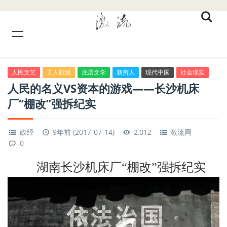
人民文艺
工人阶级
底层文学
新穷人
现代中国
社会现实
人民的名义VS资本的游戏——长沙机床
厂“棚改”强拆纪实
政经
9年前 (2017-07-14)
2,012
激流网
0
湖南长沙机床厂“棚改”强拆纪实