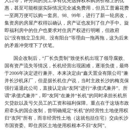
人口等，评分高的员工享有优先选择权和购房价格上的优
惠，甚至可能根据实际情况完全减免费用，但员工普遍花费
一至两万便可以购一套房。98、99年，进行了新一轮房改，
集资房的房屋产权得以确认，房产证也发到了住户手中。旋
即福利房中的住户也要求对住房产权进行明晰，但政府
以“没有独立卫生间、没有阳台”等理由一拖再拖，这为后来
的矛盾冲突埋下了伏笔。
国企改制后，“厂长负责制”致使长机出现了领导腐败、
国有资产流失等情况，长机经营出现困难，逐渐负债，最终
于2006年决定进行兼并。本来决定由“鑫天置业有限公司”兼
并长沙机床厂，但是据长机住户说，当时主政长沙的梅克保
强行逼退此公司，直接认定由“友阿”进行“承债式兼并”。所
谓“承债式兼并”，即“友阿”在兼并“长机”的同时承担长机所
欠贷款以及亏欠员工的工资和福利保障。重点在于这场市政
府牵头的国企改制，曾明确规定“长机”的经营性土地使用权
归“友阿”所有，而非经营性土地（这就包括住宅）交由长沙
市国资委。即住房区土地使用权根本不归“友阿”。