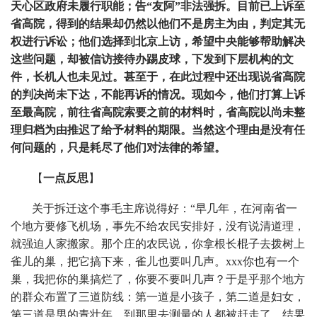
天心区政府未履行职能；告“友阿”非法强拆。目前已上诉至
省高院，得到的结果却仍然以他们不是房主为由，判定其无
权进行诉讼；他们选择到北京上访，希望中央能够帮助解决
这些问题，却被信访接待办踢皮球，下发到下层机构的文
件，长机人也未见过。甚至于，在此过程中还出现说省高院
的判决尚未下达，不能再诉的情况。现如今，他们打算上诉
至最高院，前往省高院索要之前的材料时，省高院以尚未整
理归档为由推迟了给予材料的期限。当然这个理由是没有任
何问题的，只是耗尽了他们对法律的希望。
【
一点反思
】
关于拆迁这个事毛主席说得好：“早几年，在河南省一
个地方要修飞机场，事先不给农民安排好，没有说清道理，
就强迫人家搬家。那个庄的农民说，你拿根长棍子去拨树上
雀儿的巢，把它搞下来，雀儿也要叫几声。xxx你也有一个
巢，我把你的巢搞烂了，你要不要叫几声？于是乎那个地方
的群众布置了三道防线：第一道是小孩子，第二道是妇女，
第三道是男的青壮年。到那里去测量的人都被赶走了，结果