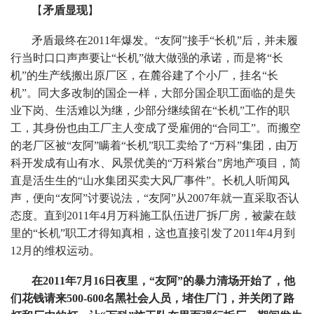
【
矛盾显现
】
矛盾最终在2011年爆发。“友阿”接手“长机”后，并未履
行当时口口声声要让“长机”做大做强的承诺，而是将“长
机”的生产线搬出原厂区，在麓谷建了个小厂，挂名“长
机”。同大多改制的国企一样，大部分国企职工面临的是失
业下岗、生活难以为继，少部分继续留在“长机”工作的职
工，其身份也由工厂主人变成了受雇佣的“合同工”。而搬空
的老厂区被“友阿”瞒着“长机”职工卖给了“万科”集团，由万
科开发成有山有水、风景优美的“万科紫台”房地产项目，简
直是活生生的“山水集团买卖大风厂事件”。长机人听闻风
声，便向“友阿”讨要说法，“友阿”从2007年就一直采取否认
态度。直到2011年4月万科施工队伍进厂拆厂房，被蒙在鼓
里的“长机”职工才得知真相，这也直接引发了2011年4月到
12月的维权运动。
在2011年7月16日夜里，“友阿”的暴力清场开始了，他
们花钱请来500-600名黑社会人员，堵住厂门，并关闭了路