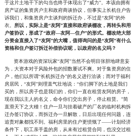
于这片土地干下的勾当也终于体现出了“威力”。本该由拥有
房产证的集资房户主和政府商谈协议，但事实上长机住户告
诉我们，和集资房户主谈判的拆迁办，不过是“友阿”的外
衣。
所以，实际上是“友阿”直接和政府谈棚改，再转头和用
户签协议，形成了“政府—友阿—住户”的形式。棚改绝大部
分资金直接入了“友阿”的大嘴，值得询问的是“友阿”有什么
资格和住户签订拆迁补偿协议呢，以政府的名义吗？
资本游戏的资深玩家“友阿”当然不会明目张胆地肆意妄
为，大资本对于风险外包的招数屡试不爽。对于集资房的住
户，他们以所谓“长机拆迁办”的名义进行洽谈；而对于福利
房居民，“友阿”则理直气壮地说：“你们脚下的土地是我们
买的，所以房子也是我们的，你们一直在租赁友阿的房子，
现在我以主人的名义，命令你们交出房子，停止租赁。”简
直滑天下之大稽！住户一旦与挂着破产的厂名的临时机构拆
迁办签订协议，而拆迁办一旦解散，日后出现任何问题，连
追责对象都找不到。福利房里的住户更愤慨了——计划经济
条件下，职工亲手盖的房，从未有过租赁合同，也没交过租