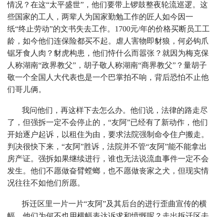
情况？在这“太平盛世”，他们要带上锣鼓整夜轮流巡逻。这
些国家的工人，两辈人为国家勤勉工作的匠人如今因一
纸“终止劳动”的文书失去工作。1700元/年的价格买断员工工
龄，如今他们连保险都买不起。虐人害物即豺狼，何必钩爪
锯牙食人肉？豺虎构患，他们恃什么而嚣张？就因为梅克保
人称湖南“政界教父”，胡子敬人称湖南“商界教父”？量胡子
敬一个全国人大代表也是一个巴掌拍不响，背后恐怕不止他
们哥儿俩。
我问他们，再这样下去怎么办。他们说，法律的路走尽
了，但强拆一定不会停止的，“友阿”已经有了新动作，他们
开始逐户起诉，以租住为由，要求法院强制命令住户搬走。
判决很快下来，“友阿”胜诉，法院并不管“友阿”能不能拿出
房产证。强拆如果继续进行，谁也无法说流血事件一定不会
发生。他们不愿做奋臂螳螂，也不愿做丧家之犬，但现实情
况往往不如他们所愿。
拆迁区里一片一片“友阿”及其后台的进行歪曲宣传的横
幅，他们为何不也用横幅表达诉求和愤慨呢？走出拆迁区去