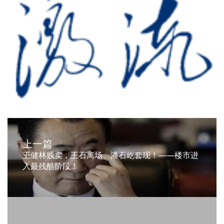
上一篇
王健林贱卖，王石离场、潘石屹套现！——楼市进
入最残酷阶段！