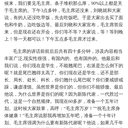
候来，我们要见毛主席。条子堆积那么厚，90%以上都是关
于毛主席的。下午3点多钟，毛主席还没来，刘晓就和大家
说，有的人还没吃早饭，先去吃饭吧。于是大家出去买了面
包和牛奶，边吃饭边等。最后刘晓和大家宣布，毛主席答应
来，但是现在还在开会，你们等不等？大家说，等！等到晚
上！等一天都可以！下午五点多毛主席才过来。
毛主席的讲话前前后后共有四十多分钟，涉及内容相当
丰富广泛,现实性很强，有国内的、也有国外的。他最后和
我们说，你们现在是学生，不能翘尾巴，右派是怎么倒下的
呢？就是尾巴翘得太高了。你们现在还是学生，还不是部
长、局长、处长、科长，你们翘什么尾巴呢？你们要戒骄戒
躁，谦虚谨慎。虽然世界是你们的，但你们不能骄傲。最后
他说，为什么世界是你们的呢？因为新陈代谢，一代胜过一
代，这是一个自然规律。我现在60多岁，准备一个五年计
划。这时候大家鼓掌，高呼：“毛主席万岁！”“祝毛主席身
体健康！”毛主席说那我再增加五年吧，准备一个十年计
划。毛主席强调为什么要有新陈代谢呢？他说，如果几千年