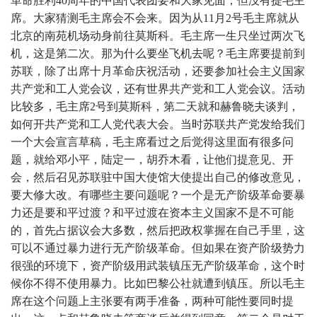
革命胜利40周年的中国代表团要和大家见面，但没有提毛主
席。大家猜测毛主席会不会来。因为从11月2号毛主席就从
北京的南苑机场动身前往莫斯科。毛主席一生只坐过两次飞
机，这是第二次。那为什么要坐飞机去呢？毛主席要提前到
苏联，除了出席十月革命庆祝活动，还要参加社会主义国家
共产党和工人党会议，还有世界共产党和工人党会议。活动
比较多，毛主席2号到莫斯科，第二天就和赫鲁晓夫谈判，
如何开共产党和工人党代表大会。当时苏联共产党发给我们
一个大会宣言草稿，毛主席看过之后觉得这里面有很多问
题，就给邓小平，陆定一，胡乔木看，让他们提意见、开
会，然后召见苏联驻中国大使馆大使提出自己的修改意见，
要大修大改。有哪些主要问题呢？一个是无产阶级革命要暴
力还是要和平过渡？和平过渡在资本主义国家不是不可能
的，首先占据议会大多数，然后把政权掌握在自己手里，这
可以不通过暴力进行无产阶级革命。但如果在资产阶级势力
很强的环境下，资产阶级用武装镇压无产阶级革命，这个时
候你不得不使用暴力。比如巴黎公社就遭到镇压。所以毛主
席在这个问题上主张要有两手准备，两种可能性要同时提