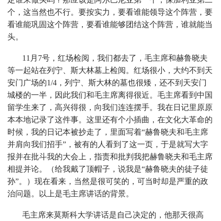
个，这当然也不行。要按实力，要看谁能领导这个阵营，要
看谁能巩固这个阵营，要看谁能够团结这个阵营，谁就能当
头。
11月7号，红场检阅，我们都去了，毛主席和赫鲁晓夫
等一起站在列宁、斯大林墓上检阅。红场很小，大约不到天
安门广场的1/4，列宁、斯大林的墓也很矮，还不到天安门
城楼的一半，因此我们和毛主席离得很近。毛主席看到中国
留学生来了，高兴得很，向我们连连摆手。我在日记里原原
本本地记录了这件事。这里还有个小插曲，在文化大革命的
时候，我的日记本被抄走了，里面写着“赫鲁晓夫和毛主席
并肩向我们招手”，被有的人看到了这一页，于是就写大字
报并在批斗我的大会上，指责和批判我把赫鲁晓夫和毛主席
相提并论。（给我戴了顶帽子，说我是“赫鲁晓夫的徒子徒
孙”。）现在看来，当然是很可笑的，可当时却是严重的政
治问题。以上是毛主席讲话的背景。
毛主席来莫斯科大学讲话是自己决定的，他那天很高