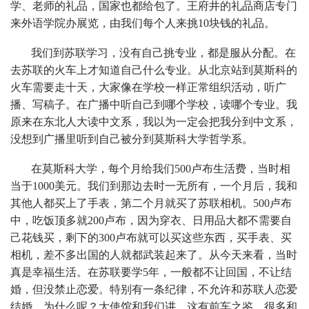
学、老师的礼品，国家也都给包了。王府井的礼品商店专门
来外语学院办展览，由我们每个人来挑10块钱的礼品。
我们到苏联学习，没有自己挑专业，都是服从分配。在
去苏联的火车上才知道自己什么专业。从北京站到莫斯科的
火车需要走十天，大家像在学校一样正常组织活动，听广
播、写稿子。在广播中听自己到哪个学校，读哪个专业。我
原来在东北人大读中文系，我以为一定会把我分到中文系，
没想到广播里听到自己被分到莫斯科大学哲学系。
在莫斯科大学，每个月给我们500卢布生活费，当时相
当于1000美元。我们到那边去时一无所有，一个月后，我和
其他人都买上了手表，第二个月就买了苏联相机。500卢布
中，吃饭顶多就200卢布，因为穿衣、日用品大都不需要自
己花钱买，剩下的300卢布就可以买这些东西，买手表、买
相机，差不多出国的人就都武装起来了。从今天来看，当时
真是幸福生活。在苏联要学5年，一般都不让回国，不让结
婚，但没禁止恋爱。特别有一条纪律，不允许和苏联人恋爱
结婚。为什么呢？大使馆和我们讲，这有前车之鉴，很多和