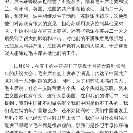
中。后来赫鲁晓夫也同意了不提名字。接着毛主席还要和波
兰、匈牙利、英国、法国的共产党领袖谈话。因为二十大
后，匈牙利、波兰相继发生了动乱，苏联派兵镇压，这使得
他们对苏联有很大的意见，担心苏联用决议控制其他兄弟
党，开始不同意在宣言上签字。还有些党派在苏共二十大之
后受到了很大的影响和冲击，对他们的不满和意见很强烈，
比如意大利共产党、法国共产党有大批的人脱党。于是赫鲁
晓夫想通过毛主席来做他们的工作。
11月6号，在克里姆林宫召开了庆祝十月革命胜利40周
年的庆祝大会，毛主席在会上发表了演说，传达了中国共产
党对待一系列问题的态度。同时，为了和苏联党搞好关系，
毛主席说，社会主义阵营要有个头，这个头就是苏联。资本
主义国家也有个头，这个头是美国。在和我们的讲话中，他
提到，我们中国能不能做头呢？我们中国是做不了头的，我
们现在钢的年产量那么少，还不如比利时，我们中国能发卫
星吗？苏联已经发了两颗卫星上天了，我们中国什么时候才
能发卫星呢？毛主席是很谦虚的。那我们是按照字母排序确
定谁来做头吗？那应该是阿尔巴尼亚第一个，保加利亚第二