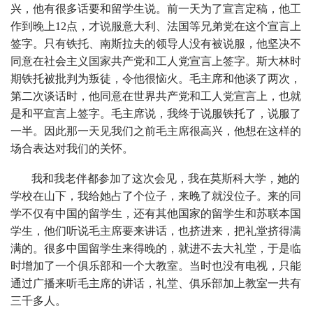
兴，他有很多话要和留学生说。前一天为了宣言定稿，他工
作到晚上12点，才说服意大利、法国等兄弟党在这个宣言上
签字。只有铁托、南斯拉夫的领导人没有被说服，他坚决不
同意在社会主义国家共产党和工人党宣言上签字。斯大林时
期铁托被批判为叛徒，令他很恼火。毛主席和他谈了两次，
第二次谈话时，他同意在世界共产党和工人党宣言上，也就
是和平宣言上签字。毛主席说，我终于说服铁托了，说服了
一半。因此那一天见我们之前毛主席很高兴，他想在这样的
场合表达对我们的关怀。
我和我老伴都参加了这次会见，我在莫斯科大学，她的
学校在山下，我给她占了个位子，来晚了就没位子。来的同
学不仅有中国的留学生，还有其他国家的留学生和苏联本国
学生，他们听说毛主席要来讲话，也挤进来，把礼堂挤得满
满的。很多中国留学生来得晚的，就进不去大礼堂，于是临
时增加了一个俱乐部和一个大教室。当时也没有电视，只能
通过广播来听毛主席的讲话，礼堂、俱乐部加上教室一共有
三千多人。