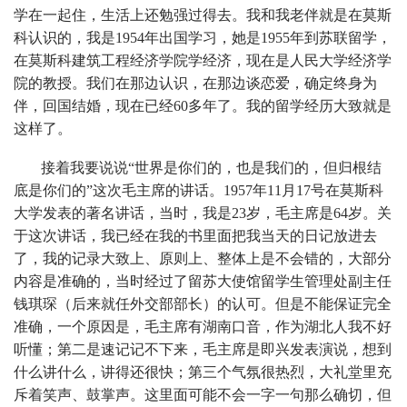
学在一起住，生活上还勉强过得去。我和我老伴就是在莫斯
科认识的，我是1954年出国学习，她是1955年到苏联留学，
在莫斯科建筑工程经济学院学经济，现在是人民大学经济学
院的教授。我们在那边认识，在那边谈恋爱，确定终身为
伴，回国结婚，现在已经60多年了。我的留学经历大致就是
这样了。
接着我要说说“世界是你们的，也是我们的，但归根结
底是你们的”这次毛主席的讲话。1957年11月17号在莫斯科
大学发表的著名讲话，当时，我是23岁，毛主席是64岁。关
于这次讲话，我已经在我的书里面把我当天的日记放进去
了，我的记录大致上、原则上、整体上是不会错的，大部分
内容是准确的，当时经过了留苏大使馆留学生管理处副主任
钱琪琛（后来就任外交部部长）的认可。但是不能保证完全
准确，一个原因是，毛主席有湖南口音，作为湖北人我不好
听懂；第二是速记记不下来，毛主席是即兴发表演说，想到
什么讲什么，讲得还很快；第三个气氛很热烈，大礼堂里充
斥着笑声、鼓掌声。这里面可能不会一字一句那么确切，但