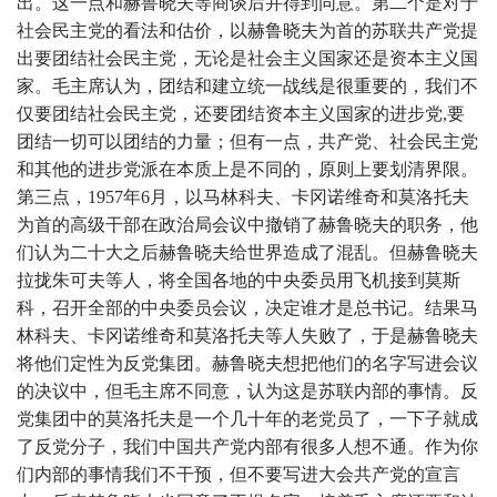
出。这一点和赫鲁晓夫等商谈后并得到同意。第二个是对于
社会民主党的看法和估价，以赫鲁晓夫为首的苏联共产党提
出要团结社会民主党，无论是社会主义国家还是资本主义国
家。毛主席认为，团结和建立统一战线是很重要的，我们不
仅要团结社会民主党，还要团结资本主义国家的进步党,要
团结一切可以团结的力量；但有一点，共产党、社会民主党
和其他的进步党派在本质上是不同的，原则上要划清界限。
第三点，1957年6月，以马林科夫、卡冈诺维奇和莫洛托夫
为首的高级干部在政治局会议中撤销了赫鲁晓夫的职务，他
们认为二十大之后赫鲁晓夫给世界造成了混乱。但赫鲁晓夫
拉拢朱可夫等人，将全国各地的中央委员用飞机接到莫斯
科，召开全部的中央委员会议，决定谁才是总书记。结果马
林科夫、卡冈诺维奇和莫洛托夫等人失败了，于是赫鲁晓夫
将他们定性为反党集团。赫鲁晓夫想把他们的名字写进会议
的决议中，但毛主席不同意，认为这是苏联内部的事情。反
党集团中的莫洛托夫是一个几十年的老党员了，一下子就成
了反党分子，我们中国共产党内部有很多人想不通。作为你
们内部的事情我们不干预，但不要写进大会共产党的宣言