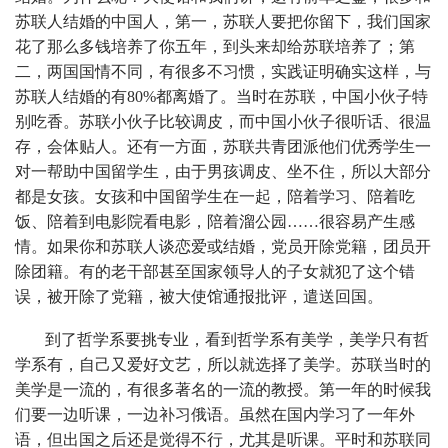
苏联人结婚的中国人，第一，苏联人要把你留下，我们国家
花了那么多钱培养了你五年，到头来却给苏联培养了；第
二，两国国情不同，有很多不习惯，实践证明确实这样，与
苏联人结婚的有80%都离婚了。当时在苏联，中国小伙子特
别吃香。苏联小伙子比较调皮，而中国小伙子很听话、很温
存，会体贴人。还有一方面，苏联共青团派他们优秀学生一
对一帮助中国留学生，由于男孩调皮、坐不住，所以大部分
都是女孩。女孩和中国留学生在一起，陪着学习、陪着吃
饭、陪着到电影院看电影，陪着溜公园……很容易产生感
情。如果你和苏联人谈恋爱或结婚，党员开除党籍，团员开
除团籍。有的老干部甚至国家领导人的子女就犯了这个错
误，被开除了党籍，被大使馆通报批评，遣送回国。
到了哲学系要挑专业，看到哲学系有美学，美学只有哲
学系有，自己又爱好文艺，所以就选择了美学。苏联当时的
美学是一流的，有很多著名的一流的教授。第一年的时候我
们要一边听课，一边补习俄语。虽然在国内学习了一年外
语，但出国之后还是觉得不行，尤其是听课。平时和苏联同