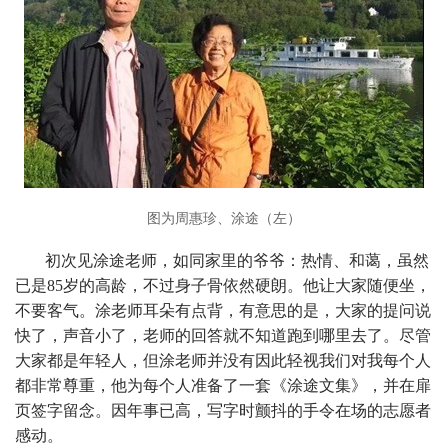
图为周惠珍、涂途（左）
初次见涂途老师，如同家里的爷爷：热情、和蔼，虽然
已是85岁的高龄，不过身子骨依然硬朗。他让大家随便坐，
不要客气。涂老师耳朵有点背，有意思的是，大家的提问说
快了，声音小了，老师的回答就不知道跑到哪里去了。尽管
大家都是年轻人，但涂老师并没有因此轻视我们对我每个人
都非常尊重，他为每个人准备了一套《涂途文集》，并在扉
页签字留念。因年事已高，写字时颤抖的手令在场的志愿者
感动。