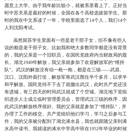
愿意上大学。由于我年龄比较小，就被系里看上了。正好当
时中苏关系是最好的时候，全国在各个高校选拔留学生。那
时的我在中文系读了一年，学校里面选了14个人，我们14个
人到沈阳考试。
虽然留苏学生里面有一些是老干部子女，但不像有些人
说的都是老干部子女。比如我和绝大多数同学都是没有背景
的，我的父亲是一个旧职员，在国民党政府内当财政局的股
长。湖北1949年解放，我父亲就参加了欢迎解放军的“维持
队”。武汉的解放没有动一枪一炮，都是在三镇——武昌、
汉口、汉阳外面打仗，解放军将武汉围住半个多月，以求半
和平解放。国民党待不下去了就撤出武汉，此时共产党还没
有进城，有三四天的时间武汉就成了个空城。湖北地下党组
织进步人士成立临时管理委员会，管理武汉三镇的秩序，因
此武汉的解放秩序很好。我的父亲就是参加了“维持队”，并
办理了工作的移交。共产党组织他们学习，学习之后参与工
作，我的父亲被分配到了湖北浠水县，我也就跟随父亲到浠
水高中读书。我就读的浠水中学高中班在1952年毕业的时候