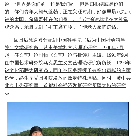
说，“世界是你们的，也是我们的，但是归根结底是你们
的。你们青年人朝气蓬勃，正在兴旺时期，好像早晨八九点
钟的太阳。希望寄托在你们身上。”当时涂途就坐在大礼堂
观众席，亲眼见到了毛主席并聆听了他老人家的讲话。
回国后涂途被分配到中国科学院（后为中国社会科学
院）文学研究所，从事美学和文艺理论研究。1990年7月
起，任文艺理论刊物《文艺理论与批评》主编。1991年9月
任中国艺术研究院马克思主义文艺理论研究所所长。1993年
被文化部聘为研究员，同年被国务院授予有突出贡献的专家
称号，终生享受国务院发放的政府特殊津贴。同时，被中共
北京市委研究室、首都社会经济发展研究所聘为特约研究
员。