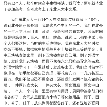
只有12个人，那个时候高中生很稀缺，我只读了两年就毕业
了参加高考。高考就考上了东北人大中文系。
我们东北人大一行14个人在沈阳经过筛选留下了8个，
送到北外留苏预备部，我是这八个中间的一个。我们在北外
的一年只学习三门课，政治、俄语和联共布党史。其余时间
就是锻炼身体，百米、单杠、跳高、跳远……都要测试，每
个人都要达标。当时的生活也很好。我在东北人大的时候，
吃饭不要钱，根据家中情况每月有十块钱的三等助学金，其
中五块钱寄给家里，剩下五块钱留给自己用。到了外语学
院，就给我们20块钱，而且不像在东北只吃高粱米等杂粮。
外语学院学习了一年通过后，就准备出国。我们当时留学不
像现在一切手续都要自己办理，要花费几万、十几万甚至上
百万。我们不仅自己不用拿钱，还给我们发两个帆布箱的衣
服，一件厚的皮大衣，一件夹大衣，两套西服，两套中山
装，一个人一个书包，里面有学习用品，男同学连刮胡刀都
准备好了，女同志里面配有小镜子等化妆用品，帽子、围
巾、袜子、鞋子，从头到脚都配备好了。还有送给苏联同