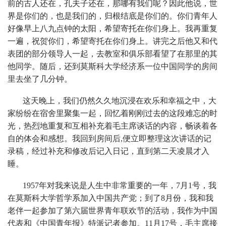
前的古人还在，孔夫子还在，那哪有我们呢？因此他说，世
界是你们的，也是我们的，归根结底是你们的。你们青年人
好像早上八九点钟的太阳，希望寄托在你们身上。我再重复
一遍，祝贺你们，希望寄托在你们身上。讲完之后他又和代
表团的部分领导人一起，去教室和俱乐部看望了在那里的其
他同学。随后，还到莫斯科大学经济系一位中国同学的房间
里去坐了几分钟。
这天晚上，我们仍然久久地沉浸在欢乐和幸福之中，大
家纷纷在宿舍里聚集一起，回忆着刚刚过去的这段难忘的时
光，热烈地重复和互相补充着毛主席谈话的内容，畅谈着各
自的体会和感想。我回到房间后,便立即整理这次讲话的记
录稿，经过补充和修改后记入日记，直到第二天凌晨才入
睡。
1957年对我来说是人生中非常重要的一年，7月1号，我
在莫斯科大学哲学系加入中国共产党；到了8月份，我和我
老伴一起参加了第六届世界青年联欢节的活动，我作为中国
代表和《中国青年报》特派记者参加。11月17号，毛主席接