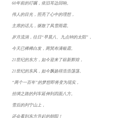
60年前的叮嘱，依旧耳边回响。
伟人的目光，照亮了心中的理想，
主席的话儿，驱散了凤雪雨霜。
岁月流淌，往日“早晨八、九点钟的太阳”，
今天已稀稀白发，两鬂布满银霜。
21世纪的东方，如今迎来了崭新辉煌，
21世纪的东风，如今飘扬得浩浩荡荡。
“两个一百年”的梦想即将变为现实，
丝绸之路的列车延伸到四面八方。
雪后的列宁山上，
还会看到东方升起的朝阳！