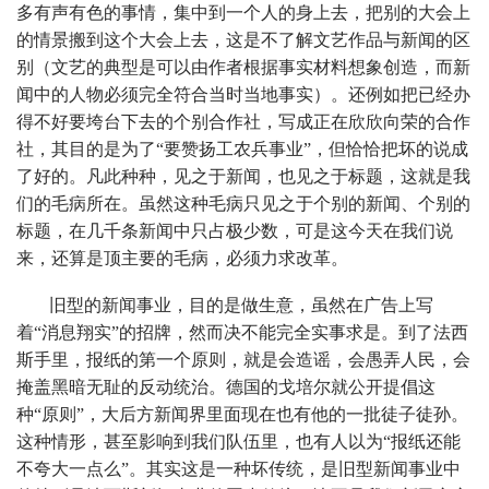
多有声有色的事情，集中到一个人的身上去，把别的大会上
的情景搬到这个大会上去，这是不了解文艺作品与新闻的区
别（文艺的典型是可以由作者根据事实材料想象创造，而新
闻中的人物必须完全符合当时当地事实）。还例如把已经办
得不好要垮台下去的个别合作社，写成正在欣欣向荣的合作
社，其目的是为了“要赞扬工农兵事业”，但恰恰把坏的说成
了好的。凡此种种，见之于新闻，也见之于标题，这就是我
们的毛病所在。虽然这种毛病只见之于个别的新闻、个别的
标题，在几千条新闻中只占极少数，可是这今天在我们说
来，还算是顶主要的毛病，必须力求改革。
旧型的新闻事业，目的是做生意，虽然在广告上写
着“消息翔实”的招牌，然而决不能完全实事求是。到了法西
斯手里，报纸的第一个原则，就是会造谣，会愚弄人民，会
掩盖黑暗无耻的反动统治。德国的戈培尔就公开提倡这
种“原则”，大后方新闻界里面现在也有他的一批徒子徒孙。
这种情形，甚至影响到我们队伍里，也有人以为“报纸还能
不夸大一点么”。其实这是一种坏传统，是旧型新闻事业中