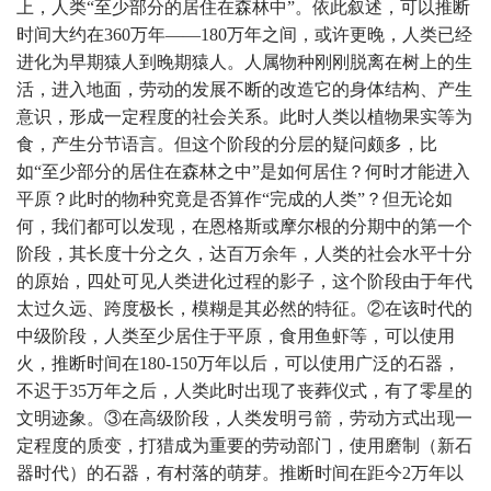
上，人类“至少部分的居住在森林中”。依此叙述，可以推断
时间大约在360万年——180万年之间，或许更晚，人类已经
进化为早期猿人到晚期猿人。人属物种刚刚脱离在树上的生
活，进入地面，劳动的发展不断的改造它的身体结构、产生
意识，形成一定程度的社会关系。此时人类以植物果实等为
食，产生分节语言。但这个阶段的分层的疑问颇多，比
如“至少部分的居住在森林之中”是如何居住？何时才能进入
平原？此时的物种究竟是否算作“完成的人类”？但无论如
何，我们都可以发现，在恩格斯或摩尔根的分期中的第一个
阶段，其长度十分之久，达百万余年，人类的社会水平十分
的原始，四处可见人类进化过程的影子，这个阶段由于年代
太过久远、跨度极长，模糊是其必然的特征。②在该时代的
中级阶段，人类至少居住于平原，食用鱼虾等，可以使用
火，推断时间在180-150万年以后，可以使用广泛的石器，
不迟于35万年之后，人类此时出现了丧葬仪式，有了零星的
文明迹象。③在高级阶段，人类发明弓箭，劳动方式出现一
定程度的质变，打猎成为重要的劳动部门，使用磨制（新石
器时代）的石器，有村落的萌芽。推断时间在距今2万年以