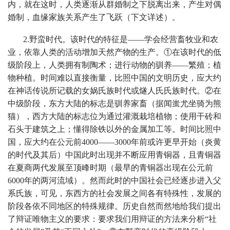
内，就在这时，人类逐渐从群婚制之下脱离出来，产生对偶
婚制，血缘家族关系产生了飞跃（下文详述）。
2.野蛮时代。该时代的特征是——学会经营畜牧业和农
业，依靠人类的活动增加天然产物的生产。①在该时代的低
级阶段上，人类拥有制陶术；进行动物的驯养——繁殖；植
物种植。时间难以直接衡量，比照中国的文明历史，应大约
在神话传说所记载的女娲氏族时代或燧人氏氏族时代。②在
中级阶段，东方大陆的标志是驯养家畜（据闻蚩尤坐骑为熊
猫），西方大陆的标志位为通过灌溉栽培植物；使用干砖和
石头于建筑之上；懂得除铁以外的金属加工等。时间比照中
国，应大约在公元前4000——3000年前或许更早开始（炎黄
的时代及其后）中国此时出现并不断应用青铜器，且青铜器
在夏商两代发展至顶峰时期（最早的青铜器出现在公元前
6000年的两河流域）。然而此时的中国社会已经逐步进入父
系氏族，可见，东西方的社会发展之间各有特殊性，发展的
阶段各依不同地区的特殊规律。历史自然而然地给我们提出
了辩证唯物主义的要求：要求我们用辩证的方法来分析“社