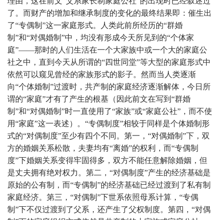
理由，这在前文“父系家长制家庭公社”的出现时已经叙述过
了。而财产的增加和继承制度的变化的最终结果即：催生出
了“专偶制”这一家庭形式。人类此前所经历的“群婚
制”和“对偶婚制”中，均没有形成今天所见到的“个体家
庭”——那时的人们生活在一个大家族中或一个大的家庭公
社之中，直到今天从所谓的“四世同堂”等大型的家庭形式中
依然可以窥见曾经的家族形式的影子。然而当人类逐渐
向“个体婚制”过渡时，共产制的家庭经济逐渐解体，今日所
谓的“家庭”才有了产生的根基（因此前文在写到“群婚
制”和“对偶婚制”时一直使用了“家族”或“家庭公社”，而不使
用“家庭”这一表述）。“专偶制度”相较于同样是个体婚制形
式的“对偶制度”至少有四个不同。第一，“对偶婚制”下，双
方的婚姻关系松散，夫妻均有“离婚”的权利，而“专偶制
度”下婚姻关系变得牢固得多，双方不能任意解除婚姻，但
是丈夫拥有绝对权力。第二，“对偶制度”产生的经济基础是
原始的公有制，而“专偶制”的经济基础已经过渡到了私有制
家庭经济。第三，“对偶制”下世系依照母系计算，“专偶
制”下不仅过渡到了父系，还产生了父权制度。第四，“对偶