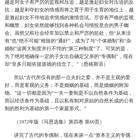
越是对女子有严厉的监视和压迫，越是激起妇女对压迫的反
抗；越是剥夺妇女的情感而将之置于用于生育的地位上，越
是激起妇女不停地追求情感的激情尝试。尽管有严格的监视
和幽禁，妇女依然能够找到各种机会与情投意合的男子幽
会。虽然父权社会经常加以禁止和严厉的惩处，但“从来没
有”也“绝不可能”根除的“通奸”，成为了与“个体婚制”和“杂
婚制”这两大制度并行不悖的“第三种制度”了。可笑的是，
为了绝对地确保一定的子女出自确定父亲的“专偶制”，现在
却“至多只能依据道德的信念了。”（恩格斯语）
所以“古代所仅有的那一点夫妇之爱，并不是主观的爱
好，而是客观的义务；不是婚姻的基础，而是婚姻的附加
物。”这一切都是因为“一夫一妻制是不以自然条件为基础，
而以经济条件为基础，且以私有制对原始的自然长成的公有
制的胜利为基础的第一个家庭形式。”
（1972年版《马恩选集》第四卷 第60页）
讲完了古代的专偶制，现在来谈一点“资本主义的专偶