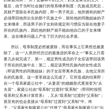
最后，由于当时社会施行的母系继承制度：氏族成员死后，
其财产需留在本氏族内部，即一男子死后，他所拥有的财产
必须带回他所出生的那个氏族之中，留给他的同胞姐妹的子
女来继承，而该男子的子女则依规定和习惯应当留在他妻子
所在的氏族内，因此他的财产就不能由他自己的子女来继
承。这在继承问题上产生了巨大的社会矛盾。
所以，母系制度必然被废除，而在事实上它果然也被废
除了，这一“人类所经历过的最激进的革命之一”事实上只需
要几步就完成了。第一，规定男性成员的子女应该带回该男
子所在的氏族中去；第二，规定该男性氏族内的女性成员
（即该男性的同胞姐妹）的子女应带离本氏族，去他父亲所
在的氏族里。这一变革就这么完成了。它所造成的结果即：
在一个母系家庭公社中，“从妻居”的婚姻形式逐渐变为“从
夫居”，家庭公社由“母系制”过渡到“双系制”（即同时按照
母系和父系来计算世系），又从“双系制”过渡到“父系制”；
甚至有的也会直接从“母系制”过渡到“父系制”中。终
于，“父系家长制家庭公社”代替了“母系家长制家庭公社”出