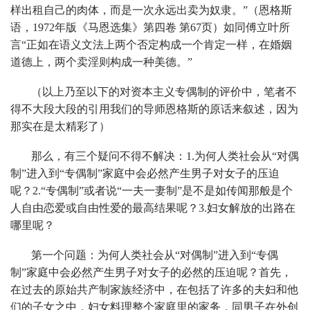
样出租自己的肉体，而是一次永远出卖为奴隶。”（恩格斯
语，1972年版《马恩选集》第四卷 第67页）如同傅立叶所
言“正如在语义文法上两个否定构成一个肯定一样，在婚姻
道德上，两个卖淫则构成一种美德。”
（以上乃至以下的对资本主义专偶制的评价中，笔者不
得不大段大段的引用我们的导师恩格斯的原话来叙述，因为
那实在是太精彩了）
那么，有三个疑问不得不解决：1.为何人类社会从“对偶
制”进入到“专偶制”家庭中会必然产生男子对女子的压迫
呢？2.“专偶制”或者说“一夫一妻制”是不是如传闻那般是个
人自由恋爱或自由性爱的最高结果呢？3.妇女解放的出路在
哪里呢？
第一个问题：为何人类社会从“对偶制”进入到“专偶
制”家庭中会必然产生男子对女子的必然的压迫呢？首先，
在过去的原始共产制家族经济中，在包括了许多的夫妇和他
们的子女之中，妇女料理整个家庭里的家务，同男子在外创