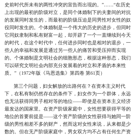
史前时代所未有的两性冲突的宣告而出现的。”……“在历史
上出现的最初的阶级对立，是同个体婚制下的夫妻间的对抗
的发展同时发生的，而最初的阶级压迫是同男性对女性的奴
役同时发生的。个体婚制是一个伟大的历史的进步，但同时
它同奴隶制和私有财富一起，却开辟了一个一直继续到今天
的时代，在这个时代中，任何进步同时也是相对的退步，一
些人的幸福和发展是通过另一些人的痛苦和受压抑而实现
的。个体婚制是文明社会的细胞形态，根据这种形态，我们
可以研究文明社会内部充分发展着的对立和矛盾的本来性
质。”（1972年版《马恩选集》第四卷 第61页）
第三个问题，妇女解放的出路何在？在资本主义时代
下，在私有制仍然存在的条件下，妇女作为一个群体，永远
也无法获得同男子相对等的地位——即使是在资本主义经济
最发达的国家里。在资产阶级家庭中，女性想要获得平等的
地位的首要前提是——这个资产阶级的女性获得与她同一阶
级的男性相差不多的财产，然而这对女性来说，从来都是少
数的。但在无产阶级家庭中，男女双方均不占有任何生产资