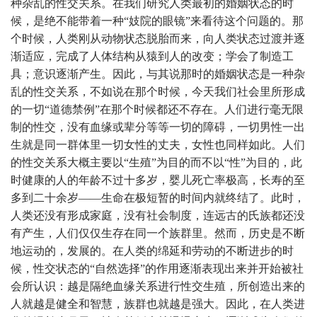
种杂乱的性交关系。在我们研究人类最初的婚姻状态的时
候，是绝不能带着一种“妓院的眼镜”来看待这个问题的。那
个时候，人类刚从动物状态脱胎而来，向人类状态过渡并逐
渐适应，完成了人体结构从猿到人的改变；学会了制造工
具；意识逐渐产生。因此，与其说那时的婚姻状态是一种杂
乱的性交关系，不如说在那个时候，今天我们社会里所形成
的一切“道德禁例”在那个时候都还不存在。人们进行毫无限
制的性交，没有血缘或辈分等等一切的障碍，一切男性一出
生就是同一群体里一切女性的丈夫，女性也同样如此。人们
的性交关系大概主要以“生殖”为目的而不以“性”为目的，此
时健康的人的年龄不过十多岁，婴儿死亡率极高，长寿的至
多到二十余岁——生命在极短暂的时间内就终结了。此时，
人类还没有形成家庭，没有社会制度，连远古的氏族都还没
有产生，人们仅仅生存在同一个族群里。然而，历史是不断
地运动的，发展的。在人类的绵延和劳动的不断进步的时
候，性交状态的“自然选择”的作用逐渐表现出来并开始被社
会所认识：越是隔绝血缘关系进行性交生殖，所创造出来的
人就越是健全和智慧，族群也就越是强大。因此，在人类进