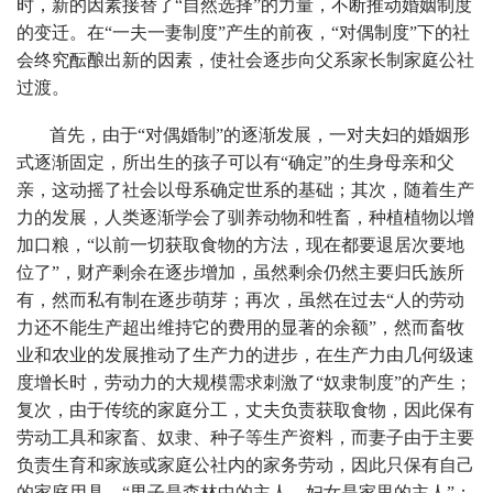
时，新的因素接替了“自然选择”的力量，不断推动婚姻制度
的变迁。在“一夫一妻制度”产生的前夜，“对偶制度”下的社
会终究酝酿出新的因素，使社会逐步向父系家长制家庭公社
过渡。
首先，由于“对偶婚制”的逐渐发展，一对夫妇的婚姻形
式逐渐固定，所出生的孩子可以有“确定”的生身母亲和父
亲，这动摇了社会以母系确定世系的基础；其次，随着生产
力的发展，人类逐渐学会了驯养动物和牲畜，种植植物以增
加口粮，“以前一切获取食物的方法，现在都要退居次要地
位了”，财产剩余在逐步增加，虽然剩余仍然主要归氏族所
有，然而私有制在逐步萌芽；再次，虽然在过去“人的劳动
力还不能生产超出维持它的费用的显著的余额”，然而畜牧
业和农业的发展推动了生产力的进步，在生产力由几何级速
度增长时，劳动力的大规模需求刺激了“奴隶制度”的产生；
复次，由于传统的家庭分工，丈夫负责获取食物，因此保有
劳动工具和家畜、奴隶、种子等生产资料，而妻子由于主要
负责生育和家族或家庭公社内的家务劳动，因此只保有自己
的家庭用具，“男子是森林中的主人，妇女是家里的主人”；