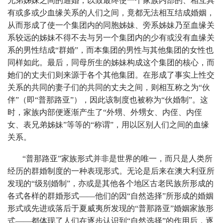
兄弟姊妹之间的通婚，以致最终使一个家族内部的、相互具
有或多或少血缘关系的人们之间，竟都无法相互结成婚姻，
从而形成了使一个集团内的同胞姊妹、旁系姊妹乃至血缘关
系较远的姊妹不得不去与另一个集团内的少有或没有血缘关
系的男性结成“群婚”，而本集团的男性与其他集团的女性也
同样如此。最后，同母所生的姊妹构成这个集团的核心，而
她们的丈夫们则来源于各个其他集团。在形成了事实上性交
关系的共同的妻子们的共同的丈夫之间，则相互称之为“伙
伴”（即“普那路亚”），因此该制度也被称为“伙婚制”。这
时，家族内部便逐渐产生了“外甥、外甥女、内侄、内侄
女、表兄弟姊妹”等等的“称谓”，用以区别人们之间的血缘
关系。
“普那路亚”家族形式并非是世界的唯一，而只是人类所
经历的群婚制度的一种表现形式。无论是后来在澳大利亚所
发现的“级别婚制”，亦或是其他各个地区古老民族所形成的
各式各样的群婚形式——他们的因“自然选择”所形成的婚姻
形式或先进或落后于夏威夷所发现的“普那路亚”婚姻家族形
式——都体现了人们在逐步认识到“自然选择”的作用后，逐