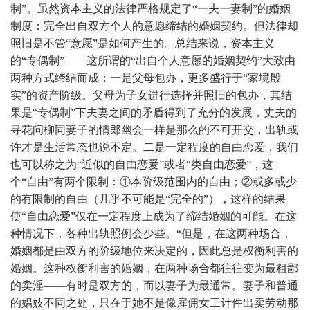
制”。虽然资本主义的法律严格规定了“一夫一妻制”的婚姻
制度：完全出自双方个人的意愿缔结的婚姻契约。但法律却
照旧是不管“意愿”是如何产生的。总结来说，资本主义
的“专偶制”——这所谓的“出自个人意愿的婚姻契约”大致由
两种方式缔结而成：一是父母包办，更多盛行于“家境殷
实”的资产阶级。父母为子女进行选择并照旧的包办，其结
果是“专偶制”下夫妻之间的矛盾得到了充分的发展，丈夫的
寻花问柳同妻子的情郎幽会一样是那么的不可开交，出轨或
许才是生活常态也说不定。二是一定程度的自由恋爱，我们
也可以称之为“近似的自由恋爱”或者“类自由恋爱”，这
个“自由”有两个限制：①本阶级范围内的自由；②或多或少
的有限制的自由（几乎不可能是“完全的”），这样的结果
使“自由恋爱”仅在一定程度上成为了缔结婚姻的可能。在这
种情况下，各种出轨照例会少些。“但是，在这两种场合，
婚姻都是由双方的阶级地位来决定的，因此总是权衡利害的
婚姻。这种权衡利害的婚姻，在两种场合都往往变为最粗鄙
的卖淫——有时是双方的，而以妻子为最通常。妻子和普通
的娼妓不同之处，只在于她不是像雇佣女工计件出卖劳动那