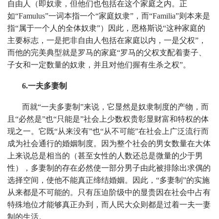
自由人（即奴隶，但他们也包括在这个家庭之内。正
如“Famulus”一词本指一个“家庭奴隶”，而“Familia”则本来是
指“属于一个人的全体奴隶”）因此，恩格斯说“这种家庭的
主要标志，一是把非自由人包括在家庭以内，一是父权”，
而他的完美典型就是罗马的家庭“罗马的父权支配着妻子、
子女和一定数量的奴隶，并且对他们握有生杀之权”。
6.一夫多妻制
而就“一夫多妻制”来说，它显然是奴隶制度的产物，而
且“必然是”也“只能是”社会上少数权贵彰显财富和特权的体
现之一。它既“从来没有”也“从不可能”在社会上广泛流行而
成为社会通行的婚姻制度。因为整个社会的男女数量在大体
上来说总是相当的（甚至女性的人数还总是微量的少于男
性），多妻制的存在必然使一部分男子由此被排除出求偶的
选择空间，使他不能真正缔结婚姻。因此，“多妻制”的实施
从来都是不可能的。只有压迫阶级中的显贵因在社会中占有
特殊地位才能够真正办到，而人民大众则都是过着一夫一妻
制的生活。