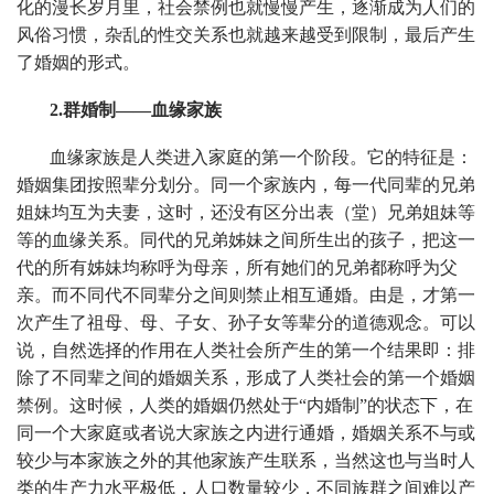
化的漫长岁月里，社会禁例也就慢慢产生，逐渐成为人们的
风俗习惯，杂乱的性交关系也就越来越受到限制，最后产生
了婚姻的形式。
2.群婚制——血缘家族
血缘家族是人类进入家庭的第一个阶段。它的特征是：
婚姻集团按照辈分划分。同一个家族内，每一代同辈的兄弟
姐妹均互为夫妻，这时，还没有区分出表（堂）兄弟姐妹等
等的血缘关系。同代的兄弟姊妹之间所生出的孩子，把这一
代的所有姊妹均称呼为母亲，所有她们的兄弟都称呼为父
亲。而不同代不同辈分之间则禁止相互通婚。由是，才第一
次产生了祖母、母、子女、孙子女等辈分的道德观念。可以
说，自然选择的作用在人类社会所产生的第一个结果即：排
除了不同辈之间的婚姻关系，形成了人类社会的第一个婚姻
禁例。这时候，人类的婚姻仍然处于“内婚制”的状态下，在
同一个大家庭或者说大家族之内进行通婚，婚姻关系不与或
较少与本家族之外的其他家族产生联系，当然这也与当时人
类的生产力水平极低，人口数量较少，不同族群之间难以产