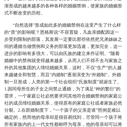
渐形成的越来越多的各种各样的婚姻禁例，使家族的婚姻形
式不断改变的历程。
“自然选择”形成如此多的婚姻禁例在这里产生了什么样
的“质”的影响呢？恩格斯说“不容置疑，凡血亲婚配因这一
步受到限制的部落，其发展一定要比那些依然把兄弟姊妹之
间的通婚当做惯例和义务的部落更加迅速，更加完全，这一
进步的影响有多强大，可以由氏族的建立来作证明。”随着
婚姻中的禁例就变得越来越多，从而人们不得不去与家族之
外的其他集团的人缔结婚姻关系，这时，不仅“生产”的人越
来越健全和智慧，而且“内婚制”逐渐演变为“外婚制”。外婚
制一旦形成，人类的第一个社会组织“氏族制度”就诞生了。
1.因同母所生的子女之间禁止通婚，为了满足“种的繁衍”的
需求，一个家庭公社必然要求同其他符合婚姻禁例的家庭公
社的成员缔结婚姻关系，使得原有的家庭公社或者家族必然
分裂。2.在群婚制度下，“一个孩子的父亲是谁”照例是难以
确定的，然而他的母亲却是很容易找到，尽管同一个孩子将
所有家族内的上一代女性都称呼为母亲，他的母亲却可以将