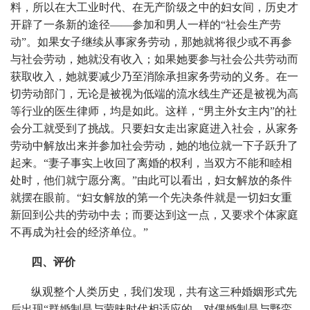
料，所以在大工业时代、在无产阶级之中的妇女间，历史才
开辟了一条新的途径——参加和男人一样的“社会生产劳
动”。如果女子继续从事家务劳动，那她就将很少或不再参
与社会劳动，她就没有收入；如果她要参与社会公共劳动而
获取收入，她就要减少乃至消除承担家务劳动的义务。在一
切劳动部门，无论是被视为低端的流水线生产还是被视为高
等行业的医生律师，均是如此。这样，“男主外女主内”的社
会分工就受到了挑战。只要妇女走出家庭进入社会，从家务
劳动中解放出来并参加社会劳动，她的地位就一下子跃升了
起来。“妻子事实上收回了离婚的权利，当双方不能和睦相
处时，他们就宁愿分离。”由此可以看出，妇女解放的条件
就摆在眼前。“妇女解放的第一个先决条件就是一切妇女重
新回到公共的劳动中去；而要达到这一点，又要求个体家庭
不再成为社会的经济单位。”
四、评价
纵观整个人类历史，我们发现，共有这三种婚姻形式先
后出现“群婚制是与蒙昧时代相适应的，对偶婚制是与野蛮