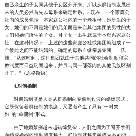
自己亲生的子女同其他子女区分开来。所以从群婚制发展出
来的人类必然首先以母系来确定世系。3.现在，一个家庭公
社内的成员包括：本家庭公社内的一个老祖母，她所生的子
女，她们的不再是她们的兄弟而是来自其他集团的男性的丈
夫们和她们所生的子女。且子女一出生就属于本母系家庭公
社。在这种情况下，上述的这些家庭公社或集团就组成了一
个彼此之间不能结婚的、确定的母系血缘亲属集团——氏
族，“从这时起，这种集团就由于其他共同的社会制度和宗
教制度而日益巩固起来，并且与同一部落内的其他氏族区别
开了。”（恩格斯语）
4.对偶婚制
对偶婚制度是人类从群婚制向专偶制过渡的婚姻形式，
它既保留着群婚制的痕迹，又逐渐产生了只有“一对夫
妇”的“单偶制”形式。
由于通婚禁例越来越错综复杂，人们之间为了避开禁例
而结成婚姻的难度越来越大，群婚制就越来越成为不可能。