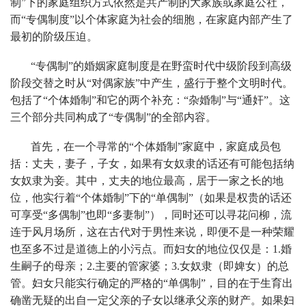
制”下的家庭组织方式依然是共产制的大家族或家庭公社，
而“专偶制度”以个体家庭为社会的细胞，在家庭内部产生了
最初的阶级压迫。
“专偶制”的婚姻家庭制度是在野蛮时代中级阶段到高级
阶段交替之时从“对偶家族”中产生，盛行于整个文明时代。
包括了“个体婚制”和它的两个补充：“杂婚制”与“通奸”。这
三个部分共同构成了“专偶制”的全部内容。
首先，在一个寻常的“个体婚制”家庭中，家庭成员包
括：丈夫，妻子，子女，如果有女奴隶的话还有可能包括纳
女奴隶为妾。其中，丈夫的地位最高，居于一家之长的地
位，他实行着“个体婚制”下的“单偶制”（如果是权贵的话还
可享受“多偶制”也即“多妻制”），同时还可以寻花问柳，流
连于风月场所，这在古代对于男性来说，即便不是一种荣耀
也至多不过是道德上的小污点。而妇女的地位仅仅是：1.婚
生嗣子的母亲；2.主要的管家婆；3.女奴隶（即婢女）的总
管。妇女只能实行确定的严格的“单偶制”，目的在于生育出
确凿无疑的出自一定父亲的子女以继承父亲的财产。如果妇