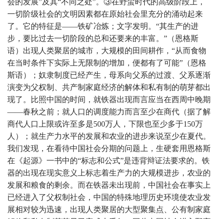
会的发展”及其“不同之处”。③在野蛮时代的高级阶段上，
一切阶级社会的文明因素都在原始社会里充分的涌动起来
了。它的特征是——铁矿冶炼；文字发明。“其生产的进
步，要比过去一切阶段的总和还要来的丰富。”（恩格斯
语）出现人类聚居的城市，大规模的田间耕作，“从而食物
在当时条件下实际上无限制的增加，便都有了可能”（恩格
斯语）；奴隶制度已经产生，母系向父系的过渡、父系逐渐
演变为父权制、共产制家庭经济的解体和私有制的萌芽都出
现了。比照中国的时间，就铁器出现而言应当在西周中晚期
——春秋之前；就人口的调度能力而言至少在商代（据了解
商代人口上限或许至多是500万人，下限也至少多于150万
人）；就生产力水平的发展和农业的进步来说至少在夏代。
我们发现，在看待中国社会分期的问题上，生硬套用恩格斯
在《起源》一书中的“标志和公式”是违背辩证法要求的。铁
器的出现在现实意义上标志着生产力的大规模进步，农业的
发展和粮食的剩余。而在铁器未出现前，中国社会在事实上
已经进入了父权制社会，中国的特殊地理历史环境使农业发
展相对较为迅速，出现人类聚居的大型聚集点、公有制家庭