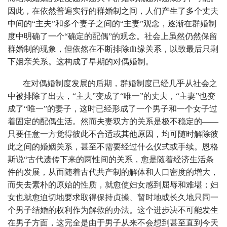
因此，在依然普遍实行的群婚制之间，人们产生了多个丈夫
中间的“主夫”和多个妻子之间的“主妻”观念，逐渐在群婚制
度中明确了一个“确定的配偶”的观念。社会上虽然仍然保留
群婚制的现象，但依然在不断排除血缘关系，以致最后只剩
下姻亲关系。这构成了早期的对偶婚制。
在对偶婚制度发展的后期，群婚制度已经几乎从社会之
中被排除了出去，“主夫”变成了“唯一”的丈夫，“主妻”也变
成了“唯一”的妻子，这时已经形成了一个男子和一个女子过
着固定的配偶生活。然而夫妻双方的关系是极不稳定的——
只要任意一方觉得彼此不合适或其他原因，均可随时解除彼
此之间的婚姻关系，甚至不需要经过什么仪式或手续。恩格
斯说“古代遗传下来的两性间的关系，愈是随着经济生活条
件的发展，从而随着古代共产制的解体和人口密度的增大，
而失去素朴的原始的性质，就愈使妇女感到屈辱和难堪；妇
女也就愈迫切地要求取得保持贞操、暂时地或长久地只同一
个男子结婚的权利作为解救的办法。这个进步决不可能发生
在男子方面，这完全是由于男子从来不会想到甚至直到今天