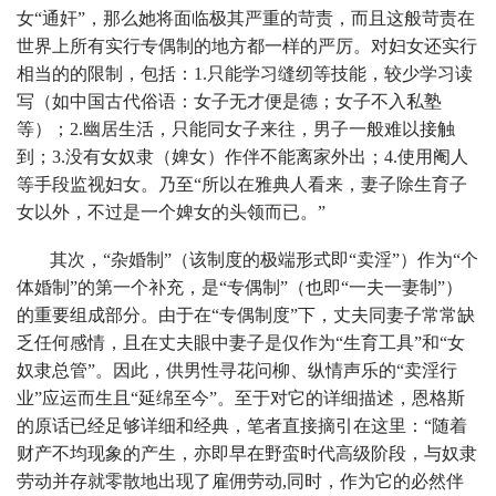
女“通奸”，那么她将面临极其严重的苛责，而且这般苛责在
世界上所有实行专偶制的地方都一样的严厉。对妇女还实行
相当的的限制，包括：1.只能学习缝纫等技能，较少学习读
写（如中国古代俗语：女子无才便是德；女子不入私塾
等）；2.幽居生活，只能同女子来往，男子一般难以接触
到；3.没有女奴隶（婢女）作伴不能离家外出；4.使用阉人
等手段监视妇女。乃至“所以在雅典人看来，妻子除生育子
女以外，不过是一个婢女的头领而已。”
其次，“杂婚制”（该制度的极端形式即“卖淫”）作为“个
体婚制”的第一个补充，是“专偶制”（也即“一夫一妻制”）
的重要组成部分。由于在“专偶制度”下，丈夫同妻子常常缺
乏任何感情，且在丈夫眼中妻子是仅作为“生育工具”和“女
奴隶总管”。因此，供男性寻花问柳、纵情声乐的“卖淫行
业”应运而生且“延绵至今”。至于对它的详细描述，恩格斯
的原话已经足够详细和经典，笔者直接摘引在这里：“随着
财产不均现象的产生，亦即早在野蛮时代高级阶段，与奴隶
劳动并存就零散地出现了雇佣劳动,同时，作为它的必然伴