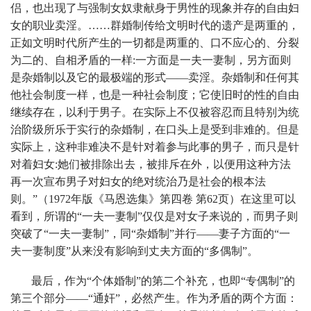
侣，也出现了与强制女奴隶献身于男性的现象并存的自由妇
女的职业卖淫。……群婚制传给文明时代的遗产是两重的，
正如文明时代所产生的一切都是两重的、口不应心的、分裂
为二的、自相矛盾的一样:一方面是一夫一妻制，另方面则
是杂婚制以及它的最极端的形式——卖淫。杂婚制和任何其
他社会制度一样，也是一种社会制度；它使旧时的性的自由
继续存在，以利于男子。在实际上不仅被容忍而且特别为统
治阶级所乐于实行的杂婚制，在口头上是受到非难的。但是
实际上，这种非难决不是针对着参与此事的男子，而只是针
对着妇女:她们被排除出去，被排斥在外，以便用这种方法
再一次宣布男子对妇女的绝对统治乃是社会的根本法
则。”（1972年版《马恩选集》第四卷 第62页）在这里可以
看到，所谓的“一夫一妻制”仅仅是对女子来说的，而男子则
突破了“一夫一妻制”，同“杂婚制”并行——妻子方面的“一
夫一妻制度”从来没有影响到丈夫方面的“多偶制”。
最后，作为“个体婚制”的第二个补充，也即“专偶制”的
第三个部分——“通奸”，必然产生。作为矛盾的两个方面：