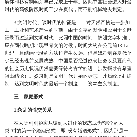
解体和私有制萌芽早已完成上千年。因此中国社会进入野蛮
时代的高级阶段时间至少在夏代，而不能机械地去划定。
3.文明时代。该时代的特征是——对天然产物进一步加
工，工业和艺术产生的时期。由于文字的发明和应用于文献
记录而过渡到文明时代（比照中国的时间，依照文字标准，
应在商代晚期出现甲骨文的时候，时间大约在公元前13-12
世纪，且结绳记录的方法也产生久远。但是奴隶制在夏代至
少已经出现并发展成熟，中国是否经过奴隶社会以及夏商代
的社会历史状况仍然需要等待考古学的进一步发掘才有希望
得出结论）。奴隶制是文明时代开始的标志，此后经历封建
制，达到文明时代的最后一个制度——资本主义制度。
三、家庭形式
1.杂乱的性交关系
在人类刚刚脱离从猿到人进化的状态成为“完全的人
类”时的第一个婚姻形式，即“没有婚姻形式”，因为那是一