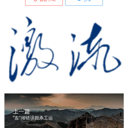
上一篇
“左”倾错误扼杀工运