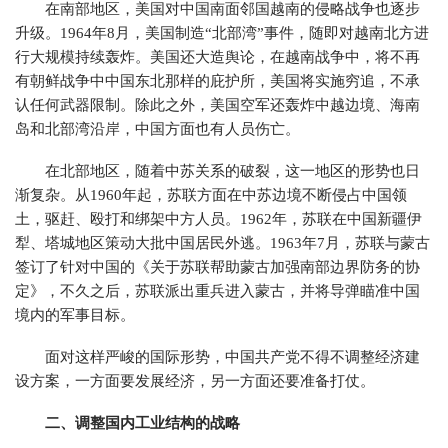
在南部地区，美国对中国南面邻国越南的侵略战争也逐步
升级。1964年8月，美国制造“北部湾”事件，随即对越南北方进
行大规模持续轰炸。美国还大造舆论，在越南战争中，将不再
有朝鲜战争中中国东北那样的庇护所，美国将实施穷追，不承
认任何武器限制。除此之外，美国空军还轰炸中越边境、海南
岛和北部湾沿岸，中国方面也有人员伤亡。
在北部地区，随着中苏关系的破裂，这一地区的形势也日
渐复杂。从1960年起，苏联方面在中苏边境不断侵占中国领
土，驱赶、殴打和绑架中方人员。1962年，苏联在中国新疆伊
犁、塔城地区策动大批中国居民外逃。1963年7月，苏联与蒙古
签订了针对中国的《关于苏联帮助蒙古加强南部边界防务的协
定》，不久之后，苏联派出重兵进入蒙古，并将导弹瞄准中国
境内的军事目标。
面对这样严峻的国际形势，中国共产党不得不调整经济建
设方案，一方面要发展经济，另一方面还要准备打仗。
二、调整国内工业结构的战略