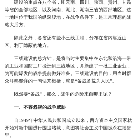
建设的重点在八个省，即云南、四川、陕西、贵州、甘肃
等省的全部地区，以及河南、湖北、湖南三省的西部地区。这
一地区位于我国的纵深腹地，在战争条件下，是非常理想的战
略大后方。
除此之外，各省还有些小三线工程，分布在省内靠近山
区、利于隐蔽的地方。
三线建设的总方针，是将当时主要集中在东北和沿海一带
的工业和国防工厂搬迁到三线地区，并新建了一批工业企业，
为可能爆发的战争提前做好准备。三线建设的目的，用当时群
众耳熟能详的一句话来概括，就是“备战备荒为人民”。
既然要“备战”，那么，战争的危险来自哪里呢？
一、不容忽视的战争威胁
自1949年中华人民共和国成立以来，西方资本主义国家就
开始对新中国进行围追堵截，意图将社会主义中国扼杀在摇篮
里。