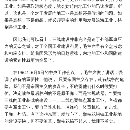
工业。如果采取消极态度，就会妨碍内地工业的迅速发展。所
以，这也是一个对于发展内地工业是真想还是假想的问题。如
果是真想，不是假想，就必须更多的利用和发展沿海工业，特
别是轻工业。”
因此我们可以看出，三线建设并非完全是迫于外部军事压
力的无奈之举，对于全国工业建设布局，毛主席早有全盘考虑
和相应安排。随着国际形势的日趋紧张，内地的工业和国防建
设的紧迫性就更为突显了。
在1964年6月6日的中央工作会议上，毛主席做了讲话，强
调了战备的重要性。他说，“只要帝国主义存在，就有战争的危
险。我们不是帝国主义的参谋长，不晓得他们什么时候要打
仗。决定战争最后胜利的不是原子弹，而是常规武器。”“要搞
三线的工业基础的建设，一、二线也要搞点军事工业。各省都
要有军事工业，要自己造步枪、冲锋枪、轻重机枪、迫击炮、
子弹、炸药。有了这些东西，就放心了。攀枝花钢铁工业基地
的建设要快，但不要潦草，攀枝花搞不起来，我睡不着觉。”