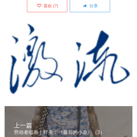
喜欢
(
7
)
分享
上一篇
劳动者组画 | 纤夫：《最后的小农》（3）