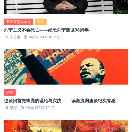
五洲震荡风雷激
列宁
列宁主义不会死亡——纪念列宁逝世98周年
未分类
5年前 (2022-01-22)
列宁
也谈回首先锋党的理论与实践 ——读激流网座谈纪实有感
思想
9年前 (2017-12-12)