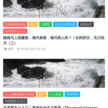
五洲震荡风雷激
列宁
法西斯
社会主义理论家
社民分子
马克思主义入门
路线与上层建筑：谁代表谁，谁代表人民？｜社民吠日，无力回
天（三）
政经
9年前 (2017-05-20)
人人都能读懂的马克思
列宁
工人阶级
革命导师
马克思主义入门
马克思主义入门｜革命社会主义政党（The revolutionary