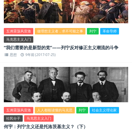
五洲震荡风雷激
做理想主义者，求不可能之事
列宁
革命导师
马克思主义入门
“我们需要的是新型的党”——列宁反对修正主义潮流的斗争
思想
9年前 (2017-07-25)
五洲震荡风雷激
人人都能读懂的马克思
列宁
社会主义理论家
社民分子
马克思主义入门
何宇：列宁主义还是托洛茨基主义？（下）