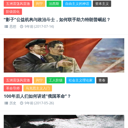
五洲震荡风雷激
列宁
法西斯
自由主义的神话
资本主义
阶级固化
“影子”公益机构与政治斗士，如何联手助力特朗普崛起？
思想
9年前 (2017-07-14)
五洲震荡风雷激
列宁
工人阶级
社会主义理论家
青春
革命导师
马克思主义入门
100年后人们如何讲述”俄国革命”？
历史
9年前 (2017-05-26)