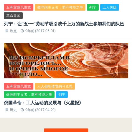
五洲震荡风雷激
做理想主义者，求不可能之事
列宁
工人阶级
革命导师
列宁：让“五·一”劳动节吸引成千上万的新战士参加我们的队伍
热点
9年前 (2017-05-01)
五洲震荡风雷激
人人都能读懂的马克思
做理想主义者，求不可能之事
列宁
俄国革命：工人运动的发展与《火星报》
历史
9年前 (2017-04-29)