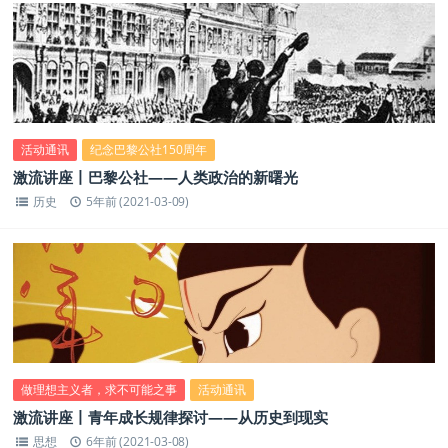
活动通讯
纪念巴黎公社150周年
激流讲座丨巴黎公社——人类政治的新曙光
历史
5年前 (2021-03-09)
做理想主义者，求不可能之事
活动通讯
激流讲座丨青年成长规律探讨——从历史到现实
思想
6年前 (2021-03-08)