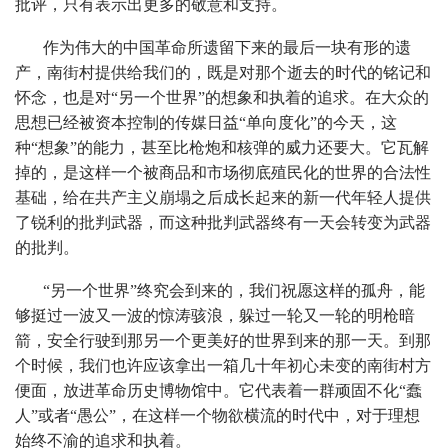
批评，
只有表示出更多的敬意和支持。
作为伟大的中国革命所遗留下来的最后一块有形的遗
产，南街村提供给我们的，既是对那个逝去的时代的铭记和
怀念，也是对“另一个世界”的想象和执着的追求。在大众的
思想已经被资本控制的传媒日益“单向度化”的今天，这
种“想象”的能力，甚至比枪炮和核弹的威力还要大。它瓦解
掉的，是这样一个被商品和市场彻底殖民化的世界的合法性
基础，给在共产主义崩塌之后成长起来的新一代年轻人提供
了锐利的批判武器，而这种批判武器终有一天会转变为武器
的批判。
“另一个世界”终究会到来的，我们祝愿这样的孤舟，能
够挺过一波又一波的惊涛骇浪，躲过一轮又一轮的明枪暗
箭，安全行驶到那另一个更美好的世界到来的那一天。到那
个时候，我们也许应该拿出一箱几十年初心未变的南街村方
便面，放进革命历史博物馆中。它代表着一群顽固不化“蠢
人”或者“愚公”，在这样一个物欲横流的时代中，对于理想
始终不渝的追求和执着。