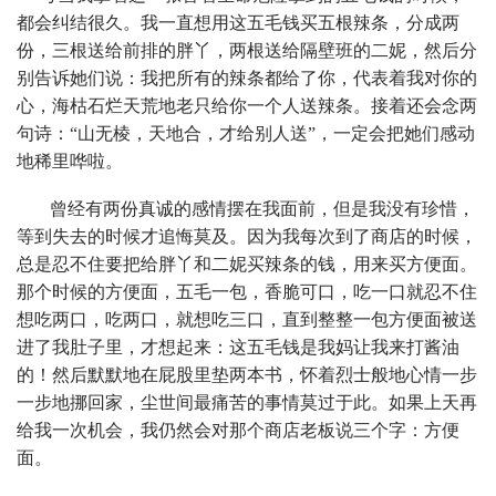
都会纠结很久。我一直想用这五毛钱买五根辣条，分成两
份，三根送给前排的胖丫，两根送给隔壁班的二妮，然后分
别告诉她们说：我把所有的辣条都给了你，代表着我对你的
心，海枯石烂天荒地老只给你一个人送辣条。接着还会念两
句诗：“山无棱，天地合，才给别人送”，一定会把她们感动
地稀里哗啦。
曾经有两份真诚的感情摆在我面前，但是我没有珍惜，
等到失去的时候才追悔莫及。因为我每次到了商店的时候，
总是忍不住要把给胖丫和二妮买辣条的钱，用来买方便面。
那个时候的方便面，五毛一包，香脆可口，吃一口就忍不住
想吃两口，吃两口，就想吃三口，直到整整一包方便面被送
进了我肚子里，才想起来：这五毛钱是我妈让我来打酱油
的！然后默默地在屁股里垫两本书，怀着烈士般地心情一步
一步地挪回家，尘世间最痛苦的事情莫过于此。如果上天再
给我一次机会，我仍然会对那个商店老板说三个字：方便
面。