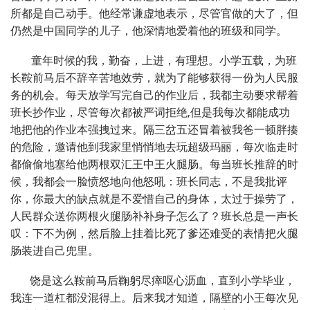
所都是自己动手。他经常谦虚地表示，尽管官做的大了，但
仍然是中国同学的儿子，他深情地爱着他的班级和同学。
童年时候的我，勤奋，上进，有理想。小学五载，为班
长鞍前马后不辞辛苦地效劳，就为了能够获得一份为人民服
务的机会。每天放学写完自己的作业后，我都主动要求帮着
,
班长抄作业，尽管每次都被严词拒绝
但是我每次都能成功
地把他的作业本强拽过来。隔三岔五还冒着被我爸一顿胖揍
的危险，邀请他到我家里悄悄地去玩超级玛丽，每次临走时
都偷偷地塞给他两根双汇王中王火腿肠。每当班长推辞的时
候，我都会一脸愤怒地向他怒吼：班长同志，不是我批评
你，你最大的缺点就是不爱惜自己的身体，太过于操劳了，
人民群众送你两根火腿肠补补身子怎么了？班长总是一声长
叹：下不为例，然后脸上挂着比死了爹还难受的表情把火腿
肠装进自己兜里。
饶是这么鞍前马后鞠躬尽瘁呕心沥血，直到小学毕业，
我连一道杠都没混得上。后来我才知道，隔壁的小王每次见