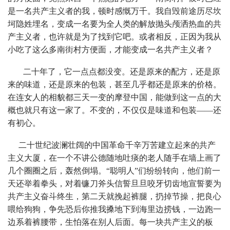
是一名共产主义者的我，顿时感慨万千。我自毁前途历尽坎
坷隐姓埋名，变成一名要为全人类的解放抛头颅洒热血的共
产主义者，也许就是为了找到它吧。或者相反，正因为我从
小吃了这么多南街村方便面，才能变成一名共产主义者？
二十年了，它一点点都没变。还是原来的配方，还是原
来的味道，还是原来的包装，甚至几乎都还是原来的价格。
在连女人的相貌都三天一变的摩登中国，能做到这一点的大
概也就只有这一家了。不变的，不仅仅是味道和包装——还
有初心。
二十世纪波澜壮阔的中国革命千辛万苦建立起来的共产
主义大厦，在一个不讲公德随地吐痰的老人随手在墙上画了
几个圈圈之后，轰然倒塌。“聪明人”们纷纷转向，他们前一
天还举着拳头，对着镰刀斧头信誓旦旦咬牙切齿地宣誓要为
共产主义奋斗终生，第二天就挽起裤腿，扔掉节操，把良心
喂给狗狗，争先恐后你推我搡地下到海里边捞钱，一边跑一
边系着裤腰带，生怕落在别人后面。每一块共产主义的板