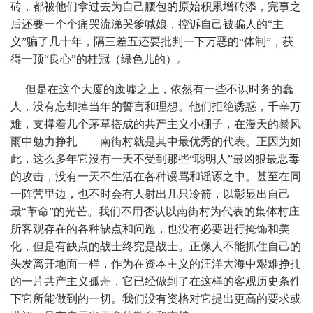
砖，都被他们拿过去为自己腰包的原始积累增砖添，完事之
后还要一个个痛哭流涕哭爹喊娘，控诉自己被骗人的“主
义”骗了几十年，隔三差五还要批判一下万恶的“体制”，获
得一顶“良心”的桂冠（绿色儿的）。
但是在这个大厦的废墟之上，依然有一些不识时务的蠢
人，没有忘却掉当年的誓言和理想。他们拒绝诱惑，千辛万
难，支撑着几个茅草搭成的共产主义小棚子，在漫天的暴风
雨中勉力挣扎——南街村就是其中最优秀的代表。正因为如
此，这么多年它没有一天不受到那些“聪明人”最凶狠最恶毒
的攻击，没有一天不生活在各种谩骂和谣诼之中。甚至在同
一阵营里边，也不时会有人射出几只冷箭，以彰显出自己
最“革命”的光芒。我们不用否认以南街村为代表的集体村庄
所客观存在的各种缺点和问题，也没有必要进行掩饰和美
化，但是有缺点的战士终究是战士。正像人不能抓住自己的
头发离开地面一样，作为在资本主义的汪洋大海中艰难挣扎
的一片共产主义孤舟，它已经做到了在这样的客观历史条件
下它所能做到的一切。我们没有资格对它提出更高的要求或