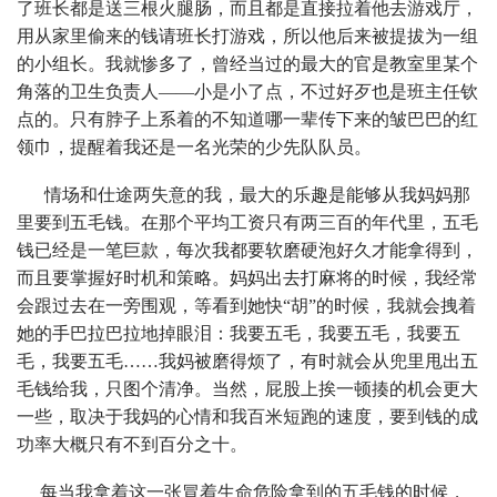
了班长都是送三根火腿肠，而且都是直接拉着他去游戏厅，
用从家里偷来的钱请班长打游戏，所以他后来被提拔为一组
的小组长。我就惨多了，曾经当过的最大的官是教室里某个
角落的卫生负责人——小是小了点，不过好歹也是班主任钦
点的。只有脖子上系着的不知道哪一辈传下来的皱巴巴的红
领巾，提醒着我还是一名光荣的少先队队员。
情场和仕途两失意的我，最大的乐趣是能够从我妈妈那
里要到五毛钱。在那个平均工资只有两三百的年代里，五毛
钱已经是一笔巨款，每次我都要软磨硬泡好久才能拿得到，
而且要掌握好时机和策略。妈妈出去打麻将的时候，我经常
会跟过去在一旁围观，等看到她快“胡”的时候，我就会拽着
她的手巴拉巴拉地掉眼泪：我要五毛，我要五毛，我要五
毛，我要五毛……我妈被磨得烦了，有时就会从兜里甩出五
毛钱给我，只图个清净。当然，屁股上挨一顿揍的机会更大
一些，取决于我妈的心情和我百米短跑的速度，要到钱的成
功率大概只有不到百分之十。
每当我拿着这一张冒着生命危险拿到的五毛钱的时候，