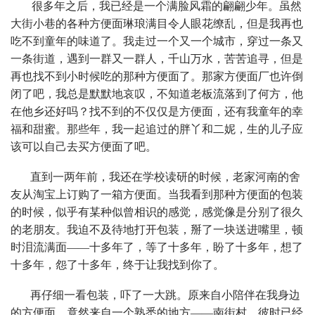
很多年之后，我已经是一个满脸风霜的翩翩少年。虽然
大街小巷的各种方便面琳琅满目令人眼花缭乱，但是我再也
吃不到童年的味道了。我走过一个又一个城市，穿过一条又
一条街道，遇到一群又一群人，千山万水，苦苦追寻，但是
再也找不到小时候吃的那种方便面了。那家方便面厂也许倒
闭了吧，我总是默默地哀叹，不知道老板流落到了何方，他
在他乡还好吗？找不到的不仅仅是方便面，还有我童年的幸
福和甜蜜。那些年，我一起追过的胖丫和二妮，生的儿子应
该可以自己去买方便面了吧。
直到一两年前，我还在学校读研的时候，老家河南的舍
友从淘宝上订购了一箱方便面。当我看到那种方便面的包装
的时候，似乎有某种似曾相识的感觉，感觉像是分别了很久
的老朋友。我迫不及待地打开包装，掰了一块送进嘴里，顿
时泪流满面——十多年了，等了十多年，盼了十多年，想了
十多年，怨了十多年，终于让我找到你了。
再仔细一看包装，吓了一大跳。原来自小陪伴在我身边
的方便面，竟然来自一个熟悉的地方——南街村。彼时已经