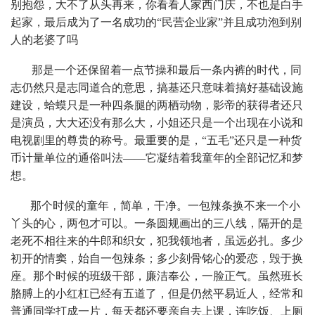
别抱怨，大不了从头再来，你看看人家西门庆，不也是白手
起家，最后成为了一名成功的“民营企业家”并且成功泡到别
人的老婆了吗
那是一个还保留着一点节操和最后一条内裤的时代，同
志仍然只是志同道合的意思，搞基还只意味着搞好基础设施
建设，蛤蟆只是一种四条腿的两栖动物，影帝的获得者还只
是演员，大大还没有那么大，小姐还只是一个出现在小说和
电视剧里的尊贵的称号。最重要的是，“五毛”还只是一种货
币计量单位的通俗叫法——它凝结着我童年的全部记忆和梦
想。
那个时候的童年，简单，干净。一包辣条换不来一个小
丫头的心，两包才可以。一条圆规画出的三八线，隔开的是
老死不相往来的牛郎和织女，犯我领地者，虽远必扎。多少
初开的情窦，始自一包辣条；多少刻骨铭心的爱恋，毁于换
座。那个时候的班级干部，廉洁奉公，一脸正气。虽然班长
胳膊上的小红杠已经有五道了，但是仍然平易近人，经常和
普通同学打成一片，每天都还要亲自去上课，连吃饭、上厕