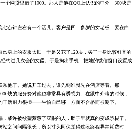
一个网贷里借了1000。那人是他在QQ上认识的中介，300块是
晚七点钟左右有一个活儿。客户是四十多岁的女老板，要在白
己身上的衣服太旧，于是又花了120块，买了一身比较鲜亮的
已经约过几次会的文霞。于是掏出手机，把她的微信窗口设置成
联系他了。她说开车过去，谁先到谁就先在酒店等着。那一
000块的服务费对他也非常具有诱惑力。在跟中介聊的时候，
的干活耐力很棒——生怕自己哪一方面不合格而被涮下。
骗，或许被欲望蒙蔽了双眼的人，脑子里就真的变成浆糊了。
与站之间间隔很长，所以寸头阿伏觉得这段路程异常耗费时