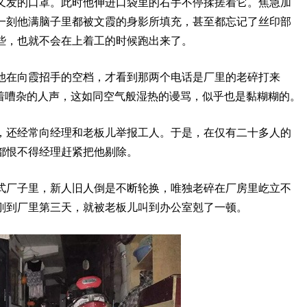
又发的口罩。此时他伸进口袋里的右手不停揉搓着它。焦急加
一刻他满脑子里都被文霞的身影所填充，甚至都忘记了丝印部
些，也就不会在上着工的时候跑出来了。
他在向霞招手的空档，才看到那两个电话是厂里的老碎打来
和着嘈杂的人声，这如同空气般湿热的谩骂，似乎也是黏糊糊的。
，还经常向经理和老板儿举报工人。于是，在仅有二十多人的
都恨不得经理赶紧把他剔除。
式厂子里，新人旧人倒是不断轮换，唯独老碎在厂房里屹立不
刚到厂里第三天，就被老板儿叫到办公室剋了一顿。