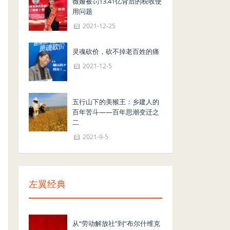
薇娅被罚13.41亿背后的税收使
用问题
2021-12-25
灵魂砍价，砍不掉老百姓的痛
2021-12-5
五行山下的美猴王：乡建人的
百年苦斗——百年思潮变迁之
二
2021-9-5
左翼经典
从“劳动解放社”到“布尔什维克