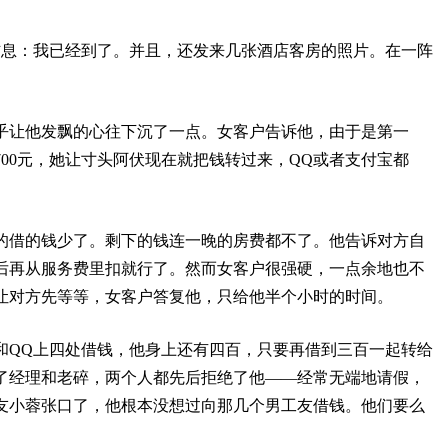
信息：我已经到了。并且，还发来几张酒店客房的照片。在一阵
。
乎让他发飘的心往下沉了一点。女客户告诉他，由于是第一
00元，她让寸头阿伏现在就把钱转过来，QQ或者支付宝都
的借的钱少了。剩下的钱连一晚的房费都不了。他告诉对方自
后再从服务费里扣就行了。然而女客户很强硬，一点余地也不
让对方先等等，女客户答复他，只给他半个小时的时间。
和QQ上四处借钱，他身上还有四百，只要再借到三百一起转给
问了经理和老碎，两个人都先后拒绝了他——经常无端地请假，
友小蓉张口了，他根本没想过向那几个男工友借钱。他们要么