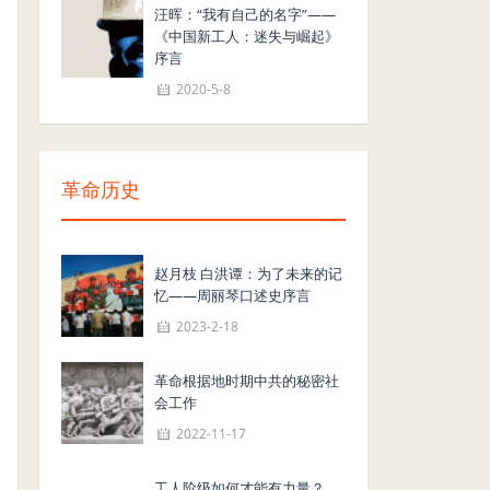
汪晖：“我有自己的名字”——
《中国新工人：迷失与崛起》
序言
2020-5-8
革命历史
赵月枝 白洪谭：为了未来的记
忆——周丽琴口述史序言
2023-2-18
革命根据地时期中共的秘密社
会工作
2022-11-17
工人阶级如何才能有力量？