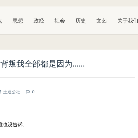
点
思想
政经
社会
历史
文艺
关于我
背叛我全部都是因为……
土逗公社
0
谁也没告诉。